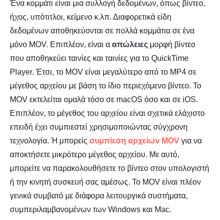
Ένα κομμάτι είναι μια συλλογή δεδομένων, όπως βίντεο,
ήχος, υπότιτλοι, κείμενο κ.λπ. Διαφορετικά είδη
δεδομένων αποθηκεύονται σε πολλά κομμάτια σε ένα
μόνο MOV. Επιπλέον, είναι α
απώλειες
μορφή βίντεο
που αποθηκεύει ταινίες και ταινίες για το QuickTime
Player. Έτσι, το MOV είναι μεγαλύτερο από το MP4 σε
μέγεθος αρχείου με βάση το ίδιο περιεχόμενο βίντεο. Το
MOV εκτελείται ομαλά τόσο σε macOS όσο και σε iOS.
Επιπλέον, το μέγεθος του αρχείου είναι σχετικά ελάχιστο
επειδή έχει συμπιεστεί χρησιμοποιώντας σύγχρονη
τεχνολογία. Ή μπορείς
συμπίεση αρχείων MOV
για να
αποκτήσετε μικρότερο μέγεθος αρχείου. Με αυτό,
μπορείτε να παρακολουθήσετε το βίντεο στον υπολογιστή
ή την κινητή συσκευή σας αμέσως. Το MOV είναι πλέον
γενικά συμβατό με διάφορα λειτουργικά συστήματα,
συμπεριλαμβανομένων των Windows και Mac.