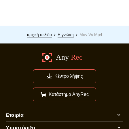
αρχική σελίδα
Η γνώση
Mov Vs Mp4
Κέντρο λήψης
Κατάστημα AnyRec
Εταιρία
Υποστήριξη