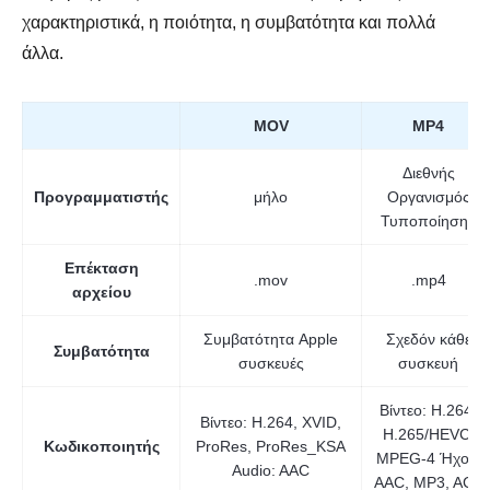
χαρακτηριστικά, η ποιότητα, η συμβατότητα και πολλά
άλλα.
MOV
MP4
Διεθνής
Προγραμματιστής
μήλο
Οργανισμός
Τυποποίησης
Επέκταση
.mov
.mp4
αρχείου
Συμβατότητα Apple
Σχεδόν κάθε
Συμβατότητα
συσκευές
συσκευή
Βίντεο: H.264,
Βίντεο: H.264, XVID,
H.265/HEVC,
Κωδικοποιητής
ProRes, ProRes_KSA
MPEG-4 Ήχος:
Audio: AAC
AAC, MP3, AC3