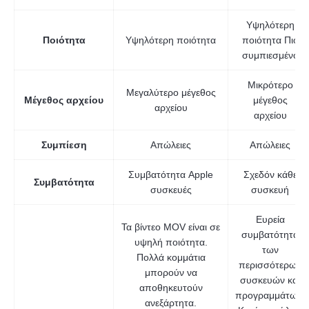
Υψηλότερη
Ποιότητα
Υψηλότερη ποιότητα
ποιότητα Πιο
συμπιεσμένο
Μικρότερο
Μεγαλύτερο μέγεθος
Μέγεθος αρχείου
μέγεθος
αρχείου
αρχείου
Συμπίεση
Απώλειες
Απώλειες
Συμβατότητα Apple
Σχεδόν κάθε
Συμβατότητα
συσκευές
συσκευή
Ευρεία
Τα βίντεο MOV είναι σε
συμβατότητα
υψηλή ποιότητα.
των
Πολλά κομμάτια
περισσότερων
μπορούν να
συσκευών και
αποθηκευτούν
προγραμμάτων.
ανεξάρτητα.