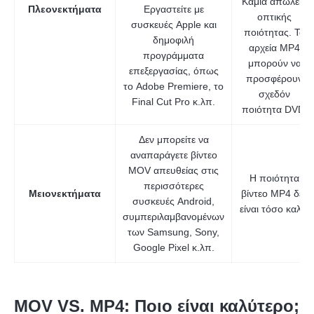
Καμία απώλεια
Πλεονεκτήματα
Εργαστείτε με
οπτικής
συσκευές Apple και
ποιότητας. Τα
δημοφιλή
αρχεία MP4
προγράμματα
μπορούν να
επεξεργασίας, όπως
προσφέρουν
το Adobe Premiere, το
σχεδόν
Final Cut Pro κ.λπ.
ποιότητα DVD.
Δεν μπορείτε να
αναπαράγετε βίντεο
MOV απευθείας στις
Η ποιότητα
περισσότερες
Μειονεκτήματα
βίντεο MP4 δεν
συσκευές Android,
είναι τόσο καλή.
συμπεριλαμβανομένων
των Samsung, Sony,
Google Pixel κ.λπ.
MOV VS. MP4: Ποιο είναι καλύτερο;