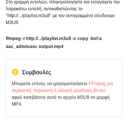
Στη γραμμή εντολών, πληκτρολογήστε και εισαγάγετε την
παρακάτω εντολή, αντικαθιστώντας το
"http://.../playlist.m3u8" με τον αντιγραμμένο σύνδεσμο
M3U8.
ffmpeg -i http://.../playlist.m3u8 -c copy -bsf:a
aac_adtstoasc output.mp4
Συμβουλές
Μπορείτε επίσης να χρησιμοποιήσετε
FFmpeg για
περικοπή, περικοπή ή αλλαγή μεγέθους βίντεο
αφού κατεβάσετε αυτό το αρχείο M3U8 σε μορφή
MP4.
Βήμα 2.