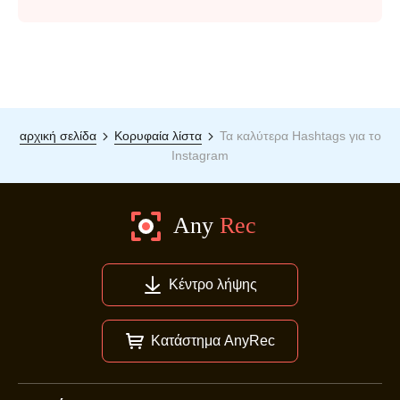
αρχική σελίδα
Κορυφαία λίστα
Τα καλύτερα Hashtags για το
Instagram
Κέντρο λήψης
Κατάστημα AnyRec