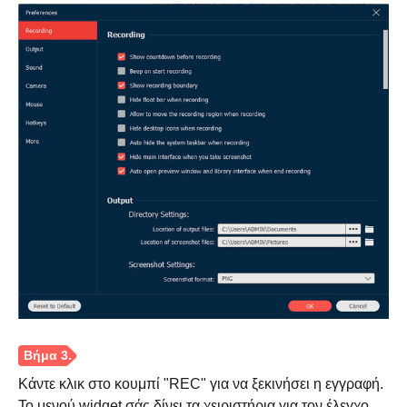
Κάντε κλικ στο κουμπί "REC" για να ξεκινήσει η εγγραφή.
Το μενού widget σάς δίνει τα χειριστήρια για τον έλεγχο