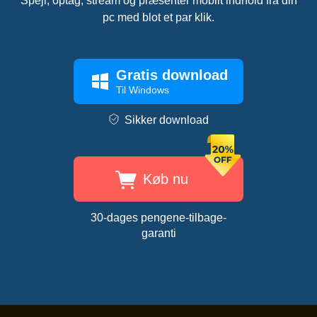
Spejl, optag, stream og præsenter mobilt indhold fra din
pc med blot et par klik.
Gratis download
Til Windows
Sikker download
Køb nu
30-dages pengene-tilbage-
garanti