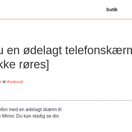
butik
u en ødelagt telefonskær
kke røres]
r
til
Android
lefon med en ødelagt skærm til
irror. Du kan stadig se din