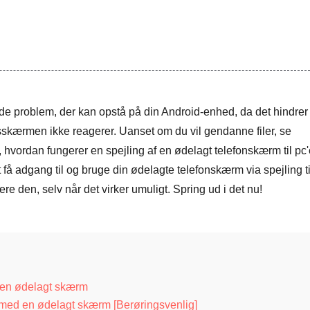
de problem, der kan opstå på din Android-enhed, da det hindrer
gsskærmen ikke reagerer. Uanset om du vil gendanne filer, se
d, hvordan fungerer en spejling af en ødelagt telefonskærm til pc
t få adgang til og bruge din ødelagte telefonskærm via spejling ti
ere den, selv når det virker umuligt. Spring ud i det nu!
d en ødelagt skærm
n med en ødelagt skærm [Berøringsvenlig]