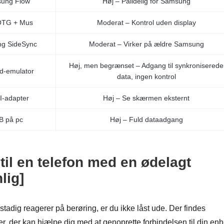
ung Flow
Høj – Pålidelig for Samsung
OTG + Mus
Moderat – Kontrol uden display
g SideSync
Moderat – Virker på ældre Samsung
Høj, men begrænset – Adgang til synkroniserede
d-emulator
data, ingen kontrol
-adapter
Høj – Se skærmen eksternt
B på pc
Høj – Fuld dataadgang
til en telefon med en ødelagt
lig]
adig reagerer på berøring, er du ikke låst ude. Der findes
er, der kan hjælpe dig med at genoprette forbindelsen til din en