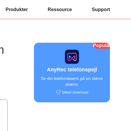
Produkter
Ressource
Support
Populær
m
AnyRec telefonspejl
Se din telefonskærm på en større
skærm.
Sikker download