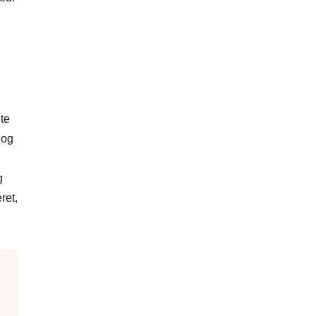
gte
 og
g
ret,