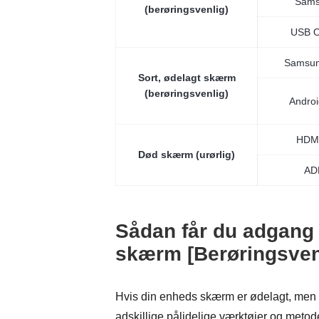
Sams
(berøringsvenlig)
USB 
Samsun
Sort, ødelagt skærm
(berøringsvenlig)
Androi
HDMI
Død skærm (urørlig)
AD
Sådan får du adgang 
skærm [Berøringsven
Hvis din enheds skærm er ødelagt, men st
adskillige pålidelige værktøjer og metod