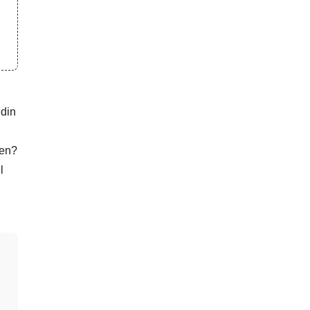
 din
'en?
l