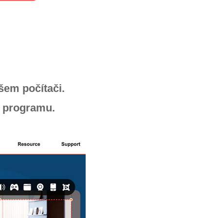
URL
šem počítači.
ci programu.