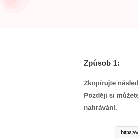
Způsob 1:
Zkopírujte násle
Později si můžet
nahrávání.
https:/