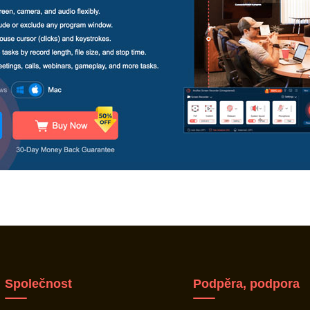
Společnost
Podpěra, podpora