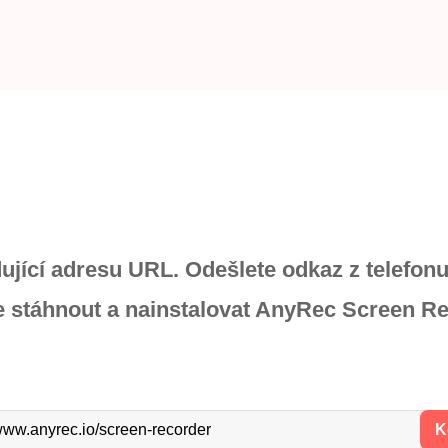
dující adresu URL. Odešlete odkaz z telefonu
e stáhnout a nainstalovat AnyRec Screen Re
/www.anyrec.io/screen-recorder
K