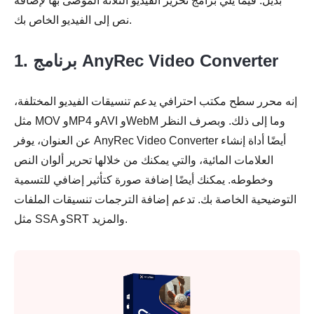
بديل. فيما يلي برامج تحرير الفيديو الثلاثة الموصى بها لإضافة
نص إلى الفيديو الخاص بك.
1. برنامج AnyRec Video Converter
إنه محرر سطح مكتب احترافي يدعم تنسيقات الفيديو المختلفة،
مثل MOV وMP4 وAVI وWebM وما إلى ذلك. وبصرف النظر
عن العنوان، يوفر AnyRec Video Converter أيضًا أداة إنشاء
العلامات المائية، والتي يمكنك من خلالها تحرير ألوان النص
وخطوطه. يمكنك أيضًا إضافة صورة كتأثير إضافي للتسمية
التوضيحية الخاصة بك. تدعم إضافة الترجمات تنسيقات الملفات
مثل SSA وSRT والمزيد.