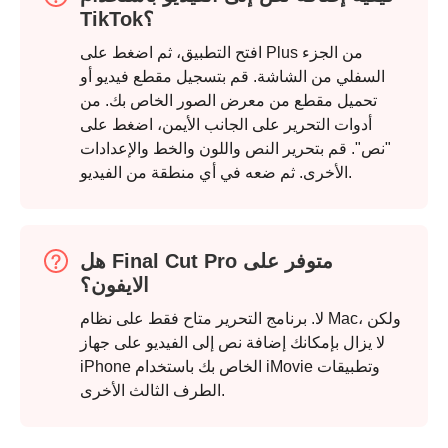
TikTok؟
الخطوة 2.
افتح التطبيق، ثم اضغط على Plus من الجزء
السفلي من الشاشة. قم بتسجيل مقطع فيديو أو
تحميل مقطع من معرض الصور الخاص بك. من
أدوات التحرير على الجانب الأيمن، اضغط على
"نص". قم بتحرير النص واللون والخط والإعدادات
الأخرى. ثم ضعه في أي منطقة من الفيديو.
هل Final Cut Pro متوفر على
الايفون؟
لا. برنامج التحرير متاح فقط على نظام Mac، ولكن
لا يزال بإمكانك إضافة نص إلى الفيديو على جهاز
iPhone الخاص بك باستخدام iMovie وتطبيقات
الطرف الثالث الأخرى.