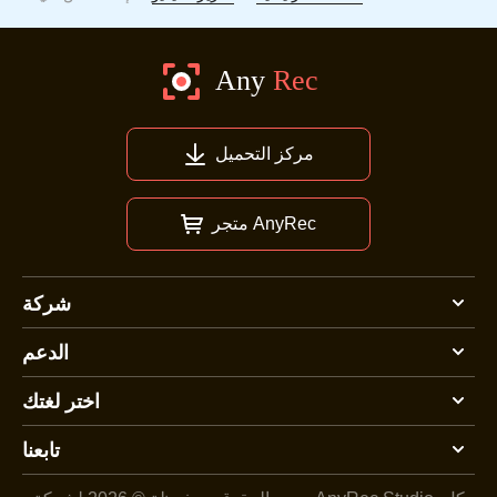
مركز التحميل
متجر AnyRec
شركة
الدعم
اختر لغتك
تابعنا