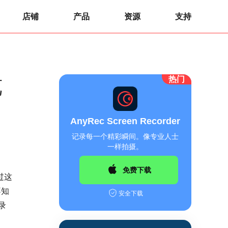
店铺
产品
资源
支持
热门
览
AnyRec Screen Recorder
记录每一个精彩瞬间。像专业人士
一样拍摄。
免费下载
过这
不知
安全下载
录