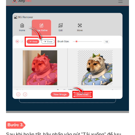
Bước 1.
Sau khi hoàn tất, hãy nhấp vào nút "Tải xuống" để lưu