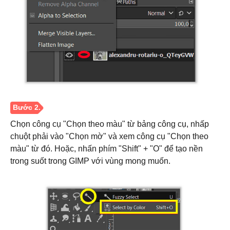
Bước 1.
Chọn công cụ "Chọn theo màu" từ bảng công cụ, nhấp
chuột phải vào "Chọn mờ" và xem công cụ "Chọn theo
màu" từ đó. Hoặc, nhấn phím "Shift" + "O" để tạo nền
trong suốt trong GIMP với vùng mong muốn.