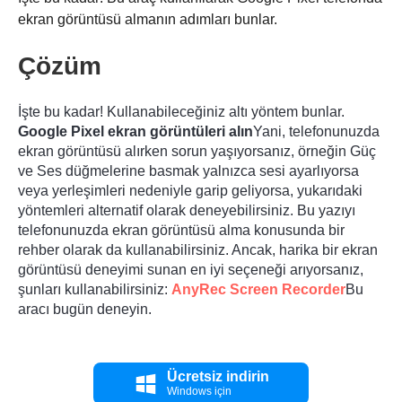
ekran görüntüsü almanın adımları bunlar.
Çözüm
İşte bu kadar! Kullanabileceğiniz altı yöntem bunlar.
Google Pixel ekran görüntüleri alın
Yani, telefonunuzda
ekran görüntüsü alırken sorun yaşıyorsanız, örneğin Güç
ve Ses düğmelerine basmak yalnızca sesi ayarlıyorsa
veya yerleşimleri nedeniyle garip geliyorsa, yukarıdaki
yöntemleri alternatif olarak deneyebilirsiniz. Bu yazıyı
telefonunuzda ekran görüntüsü alma konusunda bir
rehber olarak da kullanabilirsiniz. Ancak, harika bir ekran
görüntüsü deneyimi sunan en iyi seçeneği arıyorsanız,
Aşama 1.
şunları kullanabilirsiniz:
AnyRec Screen Recorder
Bu
aracı bugün deneyin.
Ücretsiz indirin
Windows için