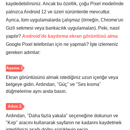
kaydedebilirsiniz. Ancak bu özellik, çoğu Pixel modelinde
Aşama 1.
yalnızca Android 12 ve üzeri sürümlerde mevcuttur.
Ayrıca, tüm uygulamalarda çalışmaz (örneğin, Chrome'un
Gizli sekmesi veya bankacılık uygulamaları). Peki, nasıl
yapılır?
Android'de kaydırma ekran görüntüsü alma
Google Pixel telefonları için ne yapmalı? İşte izlemeniz
Adım 2.
gereken adımlar:
Ekran görüntüsünü almak istediğiniz uzun içeriğe veya
belgeye gidin. Ardından, "Güç" ve "Ses kısma"
düğmelerine aynı anda basın.
Aşama 3.
Ardından, "Daha fazla yakala" seçeneğine dokunun ve
"Kırp" aracını kullanarak sayfanın ne kadarını kaydetmek
istediğinizi aşağı doğru sürükleyip seçin.