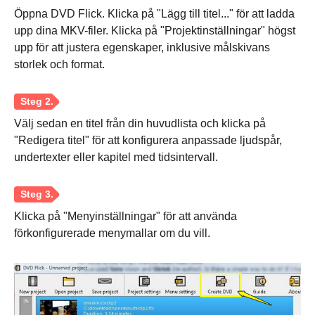
Öppna DVD Flick. Klicka på "Lägg till titel..." för att ladda
upp dina MKV-filer. Klicka på "Projektinställningar" högst
upp för att justera egenskaper, inklusive målskivans
Steg 2.
storlek och format.
Välj sedan en titel från din huvudlista och klicka på
"Redigera titel" för att konfigurera anpassade ljudspår,
undertexter eller kapitel med tidsintervall.
Klicka på "Menyinställningar" för att använda
förkonfigurerade menymallar om du vill.