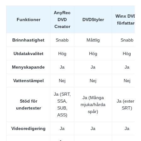
AnyRec
Winx DVD-
Funktioner
DVD
DVDStyler
författare
Creator
Brinnhastighet
Snabb
Måttlig
Snabb
Utdatakvalitet
Hög
Hög
Hög
Menyskapande
Ja
Ja
Ja
Vattenstämpel
Nej
Nej
Nej
Ja (SRT,
Ja (Många
Stöd för
SSA,
Ja (extern
mjuka/hårda
undertexter
SUB,
SRT)
spår)
ASS)
Videoredigering
Ja
Ja
Ja