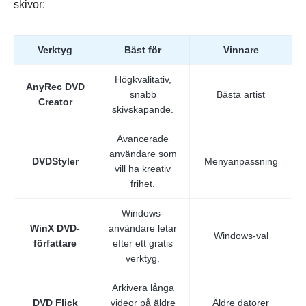
skivor:
Verktyg
Bäst för
Vinnare
Högkvalitativ,
AnyRec DVD
snabb
Bästa artist
Creator
skivskapande.
Avancerade
användare som
DVDStyler
Menyanpassning
vill ha kreativ
frihet.
Windows-
WinX DVD-
användare letar
Windows-val
författare
efter ett gratis
verktyg.
Arkivera långa
DVD Flick
videor på äldre
Äldre datorer