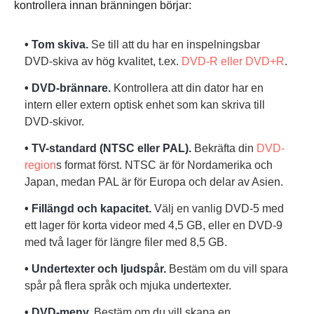
kontrollera innan bränningen börjar:
• Tom skiva.
Se till att du har en inspelningsbar
DVD-skiva av hög kvalitet, t.ex.
DVD-R eller DVD+R
.
• DVD-brännare.
Kontrollera att din dator har en
intern eller extern optisk enhet som kan skriva till
DVD-skivor.
• TV-standard (NTSC eller PAL).
Bekräfta din
DVD-
region
s format först. NTSC är för Nordamerika och
Japan, medan PAL är för Europa och delar av Asien.
• Fillängd och kapacitet.
Välj en vanlig DVD-5 med
ett lager för korta videor med 4,5 GB, eller en DVD-9
med två lager för längre filer med 8,5 GB.
• Undertexter och ljudspår.
Bestäm om du vill spara
spår på flera språk och mjuka undertexter.
• DVD-meny.
Bestäm om du vill skapa en