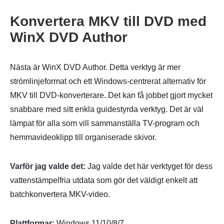
Konvertera MKV till DVD med
WinX DVD Author
Nästa är WinX DVD Author. Detta verktyg är mer
Steg 1.
strömlinjeformat och ett Windows-centrerat alternativ för
MKV till DVD-konverterare. Det kan få jobbet gjort mycket
snabbare med sitt enkla guidestyrda verktyg. Det är väl
lämpat för alla som vill sammanställa TV-program och
hemmavideoklipp till organiserade skivor.
Varför jag valde det:
Jag valde det här verktyget för dess
Steg 2.
vattenstämpelfria utdata som gör det väldigt enkelt att
batchkonvertera MKV-video.
Plattformar:
Windows 11/10/8/7