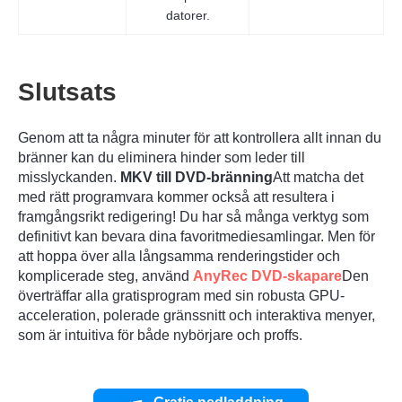
datorer.
Steg 1.
Slutsats
Genom att ta några minuter för att kontrollera allt innan du
bränner kan du eliminera hinder som leder till
misslyckanden.
MKV till DVD-bränning
Att matcha det
med rätt programvara kommer också att resultera i
framgångsrikt redigering! Du har så många verktyg som
Steg 2.
definitivt kan bevara dina favoritmediesamlingar. Men för
att hoppa över alla långsamma renderingstider och
komplicerade steg, använd
AnyRec DVD-skapare
Den
överträffar alla gratisprogram med sin robusta GPU-
acceleration, polerade gränssnitt och interaktiva menyer,
som är intuitiva för både nybörjare och proffs.
Steg 3.