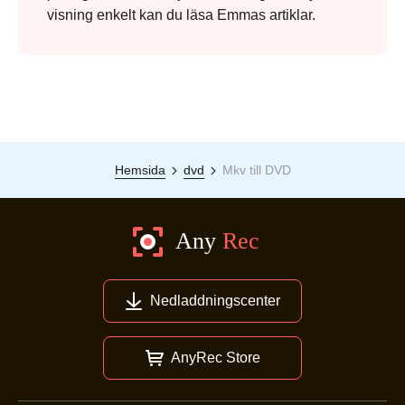
visning enkelt kan du läsa Emmas artiklar.
Hemsida
dvd
Mkv till DVD
Nedladdningscenter
AnyRec Store