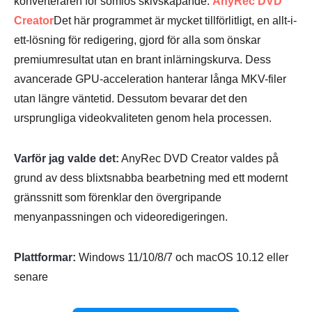
konverteraren för sömlös skivskapande:
AnyRec DVD
Creator
Det här programmet är mycket tillförlitligt, en allt-i-
ett-lösning för redigering, gjord för alla som önskar
premiumresultat utan en brant inlärningskurva. Dess
avancerade GPU-acceleration hanterar långa MKV-filer
utan längre väntetid. Dessutom bevarar det den
ursprungliga videokvaliteten genom hela processen.
Varför jag valde det:
AnyRec DVD Creator valdes på
grund av dess blixtsnabba bearbetning med ett modernt
gränssnitt som förenklar den övergripande
menyanpassningen och videoredigeringen.
Plattformar:
Windows 11/10/8/7 och macOS 10.12 eller
senare