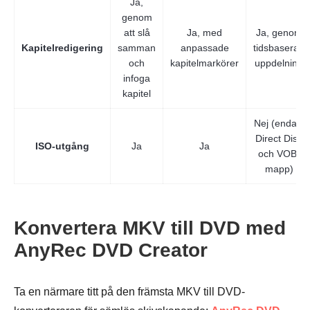
Ja,
genom
att slå
Ja, med
Ja, genom
Kapitelredigering
samman
anpassade
tidsbaserad
och
kapitelmarkörer
uppdelning
infoga
kapitel
Nej (endast
Direct Disc
ISO-utgång
Ja
Ja
och VOB-
mapp)
Konvertera MKV till DVD med
AnyRec DVD Creator
Ta en närmare titt på den främsta MKV till DVD-