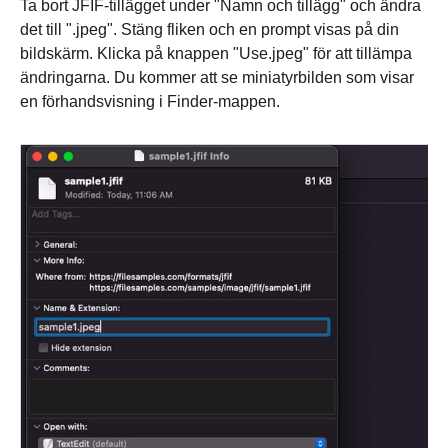
Ta bort JFIF-tillägget under "Namn och tillägg" och ändra
det till ".jpeg". Stäng fliken och en prompt visas på din
bildskärm. Klicka på knappen "Use.jpeg" för att tillämpa
ändringarna. Du kommer att se miniatyrbilden som visar
en förhandsvisning i Finder-mappen.