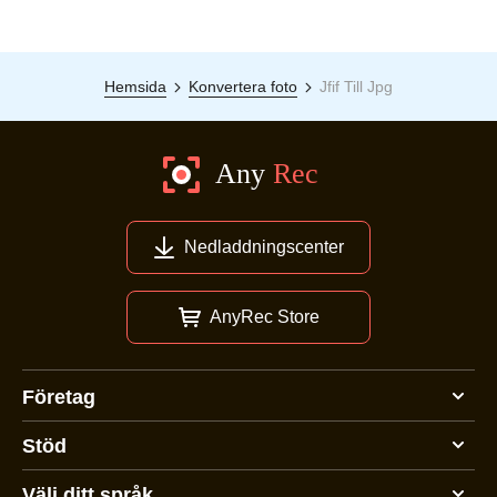
Hemsida
Konvertera foto
Jfif Till Jpg
Nedladdningscenter
AnyRec Store
Företag
Stöd
Välj ditt språk