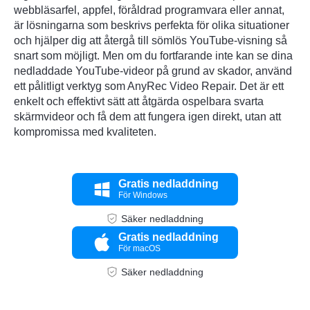
webbläsarfel, appfel, föråldrad programvara eller annat,
är lösningarna som beskrivs perfekta för olika situationer
och hjälper dig att återgå till sömlös YouTube-visning så
snart som möjligt. Men om du fortfarande inte kan se dina
nedladdade YouTube-videor på grund av skador, använd
ett pålitligt verktyg som AnyRec Video Repair. Det är ett
enkelt och effektivt sätt att åtgärda ospelbara svarta
skärmvideor och få dem att fungera igen direkt, utan att
Steg 1.
kompromissa med kvaliteten.
Gratis nedladdning
För Windows
Säker nedladdning
Gratis nedladdning
För macOS
Säker nedladdning