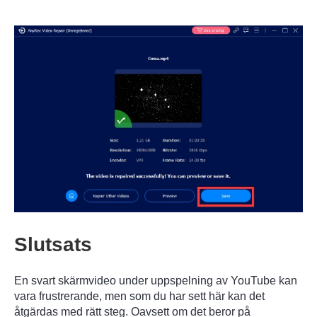
Slutsats
En svart skärmvideo under uppspelning av YouTube kan
vara frustrerande, men som du har sett här kan det
åtgärdas med rätt steg. Oavsett om det beror på