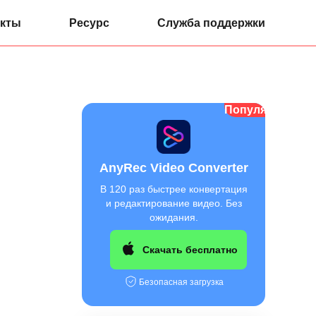
кты
Ресурс
Служба поддержки
Популярный
AnyRec Video Converter
В 120 раз быстрее конвертация
и редактирование видео. Без
ожидания.
Скачать бесплатно
Безопасная загрузка