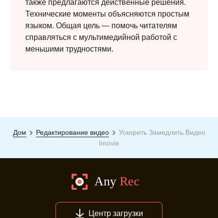
также предлагаются действенные решения.
Технические моменты объясняются простым
языком. Общая цель — помочь читателям
справляться с мультимедийной работой с
меньшими трудностями.
Дом
Редактирование видео
Ускорить Замедлить Видео
Шаг 3.
Imovie
Центр загрузки