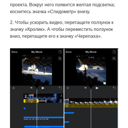
проекта. Вокруг него появится желтая подсветка;
коснитесь значка «Спидометр» внизу.
2. Чтобы ускорить видео, перетащите ползунок к
значку «Кролик». А чтобы переместить ползунок
вниз, перетащите его к значку «Черепаха».