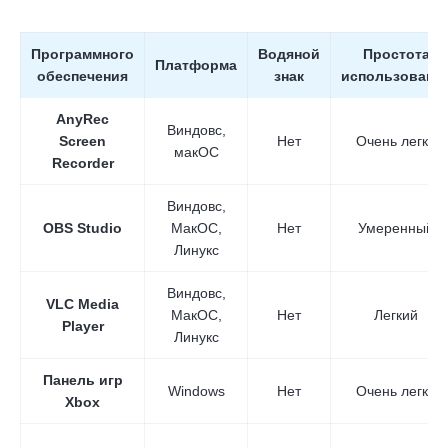
Программного
Водяной
Простота
Платформа
обеспечения
знак
использовани
AnyRec
Виндовс,
Screen
Нет
Очень легко
макОС
Recorder
Виндовс,
OBS Studio
МакОС,
Нет
Умеренный
Линукс
Виндовс,
VLC Media
МакОС,
Нет
Легкий
Player
Линукс
Панель игр
Windows
Нет
Очень легко
Xbox