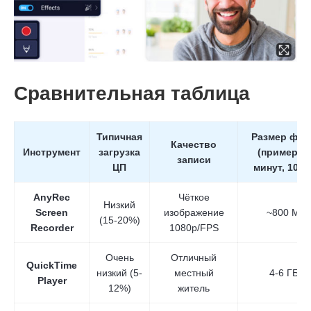
Сравнительная таблица
Типичная
Размер фай
Качество
Инструмент
загрузка
(пример: 3
записи
ЦП
минут, 1080
AnyRec
Чёткое
Низкий
Screen
изображение
~800 МБ
(15-20%)
Recorder
1080p/FPS
Очень
Отличный
QuickTime
низкий (5-
местный
4-6 ГБ+
Player
12%)
житель