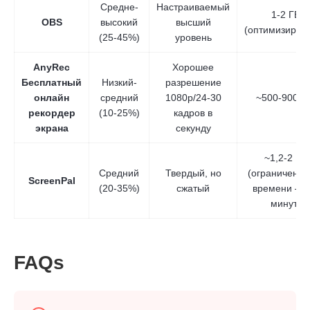
Средне-
Настраиваемый
1-2 ГБ
OBS
высокий
высший
(оптимизиров
(25-45%)
уровень
AnyRec
Хорошее
Бесплатный
Низкий-
разрешение
онлайн
средний
1080p/24-30
~500-900 М
рекордер
(10-25%)
кадров в
экрана
секунду
~1,2-2 ГБ
Средний
Твердый, но
(ограничение
ScreenPal
(20-35%)
сжатый
времени — 
минут)
FAQs