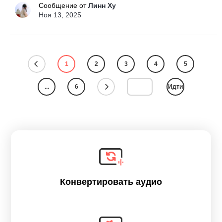
Сообщение от
Линн Ху
Ноя 13, 2025
1
2
3
4
5
...
6
Идти
Конвертировать аудио