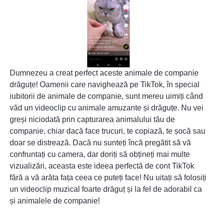
Dumnezeu a creat perfect aceste animale de companie
drăguțe! Oamenii care navighează pe TikTok, în special
iubitorii de animale de companie, sunt mereu uimiți când
văd un videoclip cu animale amuzante și drăguțe. Nu vei
greși niciodată prin capturarea animalului tău de
companie, chiar dacă face trucuri, te copiază, te șocă sau
doar se distrează. Dacă nu sunteți încă pregătit să vă
confruntați cu camera, dar doriți să obțineți mai multe
vizualizări, aceasta este ideea perfectă de cont TikTok
fără a vă arăta fața ceea ce puteți face! Nu uitați să folosiți
un videoclip muzical foarte drăguț și la fel de adorabil ca
și animalele de companie!