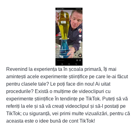
Revenind la experiența ta în școala primară, îți mai
amintești acele experimente științifice pe care le-ai făcut
pentru clasele tale? Le poți face din nou! Ai uitat
procedurile? Există o mulțime de videoclipuri cu
experimente științifice în tendințe pe TikTok. Puteți să vă
referiți la ele și să vă creați videoclipul și să-l postați pe
TikTok; cu siguranță, vei primi multe vizualizări, pentru că
aceasta este o idee bună de cont TikTok!