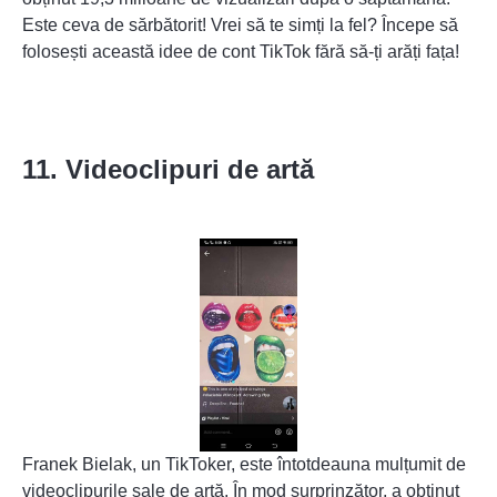
Este ceva de sărbătorit! Vrei să te simți la fel? Începe să
folosești această idee de cont TikTok fără să-ți arăți fața!
11. Videoclipuri de artă
Franek Bielak, un TikToker, este întotdeauna mulțumit de
videoclipurile sale de artă. În mod surprinzător, a obținut