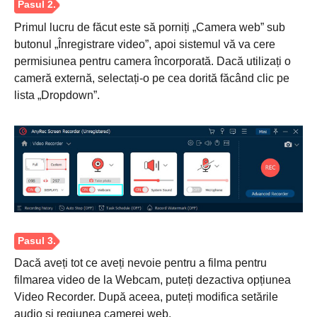
Primul lucru de făcut este să porniți „Camera web” sub
butonul „Înregistrare video”, apoi sistemul vă va cere
permisiunea pentru camera încorporată. Dacă utilizați o
cameră externă, selectați-o pe cea dorită făcând clic pe
lista „Dropdown”.
Dacă aveți tot ce aveți nevoie pentru a filma pentru
filmarea video de la Webcam, puteți dezactiva opțiunea
Video Recorder. După aceea, puteți modifica setările
audio și regiunea camerei web.