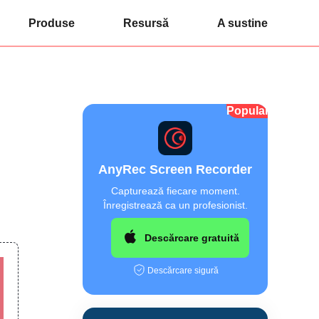
Produse
Resursă
A sustine
Popular
AnyRec Screen Recorder
Capturează fiecare moment.
Înregistrează ca un profesionist.
Descărcare gratuită
Descărcare sigură