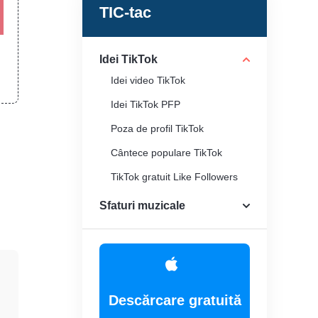
TIC-tac
Idei TikTok
Idei video TikTok
Idei TikTok PFP
Poza de profil TikTok
Cântece populare TikTok
TikTok gratuit Like Followers
Faceți un TikTok să devină
Sfaturi muzicale
viral
Obțineți mai multe vizualizări
pe TikTok
Descărcare gratuită