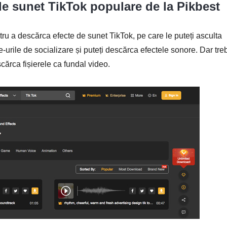
de sunet TikTok populare de la Pikbest
tru a descărca efecte de sunet TikTok, pe care le puteți asculta
ite-urile de socializare și puteți descărca efectele sonore. Dar tre
cărca fișierele ca fundal video.