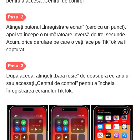
pentru a accesa „Centrul de control”.
Pasul 2.
Atingeți butonul „Înregistrare ecran” (cerc cu un punct),
apoi va începe o numărătoare inversă de trei secunde.
Acum, orice derulare pe care o veți face pe TikTok va fi
capturat.
Pasul 3.
După aceea, atingeți „bara roșie” de deasupra ecranului
sau accesați „Centrul de control” pentru a încheia
înregistrarea ecranului TikTok.