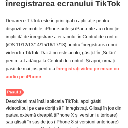
înregistrarea ecranului TikTok
Deoarece TikTok este în principal o aplicație pentru
dispozitive mobile, iPhone-urile și iPad-urile au o funcție
implicită de înregistrare a ecranului în Centrul de control
(iOS 11/12/13/14/15/16/17/18) pentru înregistrarea unui
videoclip TikTok. Dacă nu este acolo, găsiți-l în „Setări”
pentru a-l adăuga la Centrul de control. Și apoi, urmați
pașii de mai jos pentru a
înregistrați video pe ecran cu
audio pe iPhone
.
Pasul 1.
Deschideți mai întâi aplicația TikTok, apoi găsiți
videoclipul pe care doriți să îl înregistrați. Glisați în jos din
partea extremă dreaptă (iPhone X și versiuni ulterioare)
sau glisați în sus de jos (iPhone 8 și versiuni anterioare)