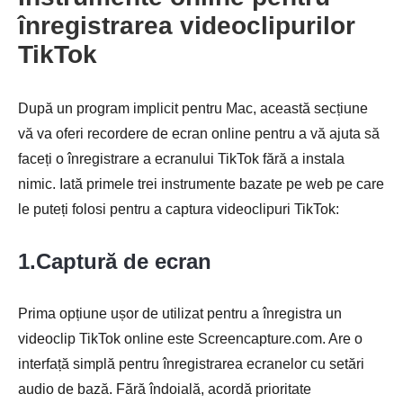
înregistrarea videoclipurilor
TikTok
După un program implicit pentru Mac, această secțiune
vă va oferi recordere de ecran online pentru a vă ajuta să
Pasul 1.
faceți o înregistrare a ecranului TikTok fără a instala
nimic. Iată primele trei instrumente bazate pe web pe care
le puteți folosi pentru a captura videoclipuri TikTok:
1.Captură de ecran
Pasul 2.
Prima opțiune ușor de utilizat pentru a înregistra un
videoclip TikTok online este Screencapture.com. Are o
interfață simplă pentru înregistrarea ecranelor cu setări
audio de bază. Fără îndoială, acordă prioritate