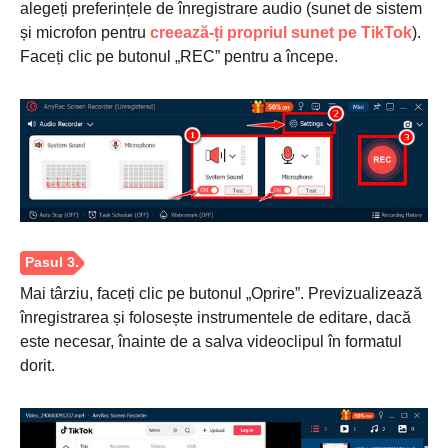
alegeți preferințele de înregistrare audio (sunet de sistem
și microfon pentru
creează-ți propriul sunet pe TikTok
).
Faceți clic pe butonul „REC” pentru a începe.
Pasul 1.
Mai târziu, faceți clic pe butonul „Oprire”. Previzualizează
înregistrarea și folosește instrumentele de editare, dacă
este necesar, înainte de a salva videoclipul în formatul
dorit.
Pasul 2.