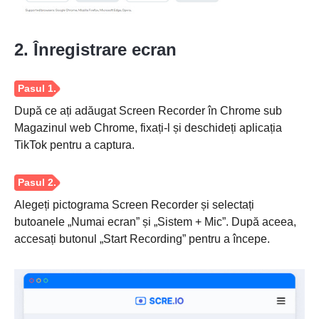
2. Înregistrare ecran
După ce ați adăugat Screen Recorder în Chrome sub
Magazinul web Chrome, fixați-l și deschideți aplicația
TikTok pentru a captura.
Alegeți pictograma Screen Recorder și selectați
butoanele „Numai ecran” și „Sistem + Mic”. După aceea,
accesați butonul „Start Recording” pentru a începe.