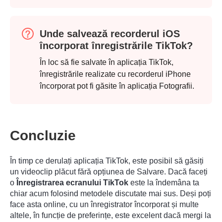
Unde salvează recorderul iOS
încorporat înregistrările TikTok?
În loc să fie salvate în aplicația TikTok,
înregistrările realizate cu recorderul iPhone
încorporat pot fi găsite în aplicația Fotografii.
Pasul 1.
Concluzie
În timp ce derulați aplicația TikTok, este posibil să găsiți
Pasul 2.
un videoclip plăcut fără opțiunea de Salvare. Dacă faceți
o
Înregistrarea ecranului TikTok
este la îndemâna ta
chiar acum folosind metodele discutate mai sus. Deși poți
face asta online, cu un înregistrator încorporat și multe
altele, în funcție de preferințe, este excelent dacă mergi la