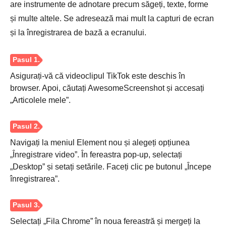
are instrumente de adnotare precum săgeți, texte, forme
și multe altele. Se adresează mai mult la capturi de ecran
și la înregistrarea de bază a ecranului.
Asigurați-vă că videoclipul TikTok este deschis în
browser. Apoi, căutați AwesomeScreenshot și accesați
Pasul 1.
„Articolele mele”.
Navigați la meniul Element nou și alegeți opțiunea
„Înregistrare video”. În fereastra pop-up, selectați
„Desktop” și setați setările. Faceți clic pe butonul „Începe
Pasul 2.
înregistrarea”.
Selectați „Fila Chrome” în noua fereastră și mergeți la