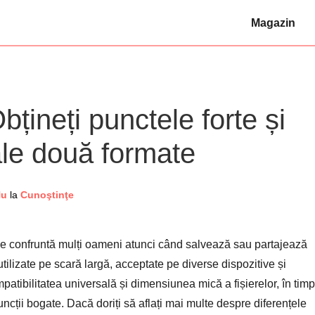
Magazin
bțineți punctele forte și
ale două formate
Hu
la
Cunoştinţe
e confruntă mulți oameni atunci când salvează sau partajează
tilizate pe scară largă, acceptate pe diverse dispozitive și
atibilitatea universală și dimensiunea mică a fișierelor, în tim
uncții bogate. Dacă doriți să aflați mai multe despre diferențele