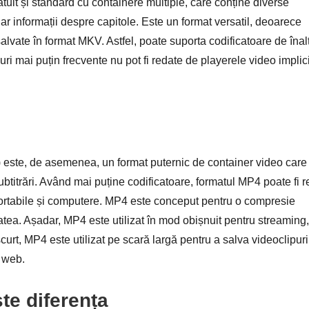
uit și standard cu containere multiple, care conține diverse
chiar informații despre capitole. Este un format versatil, deoarece
salvate în format MKV. Astfel, poate suporta codificatoare de înal
curi mai puțin frecvente nu pot fi redate de playerele video implic
este, de asemenea, un format puternic de container video care
ubtitrări. Având mai puține codificatoare, formatul MP4 poate fi r
e portabile și computere. MP4 este conceput pentru o compresie
tatea. Așadar, MP4 este utilizat în mod obișnuit pentru streaming,
urt, MP4 este utilizat pe scară largă pentru a salva videoclipuri
i web.
te diferența