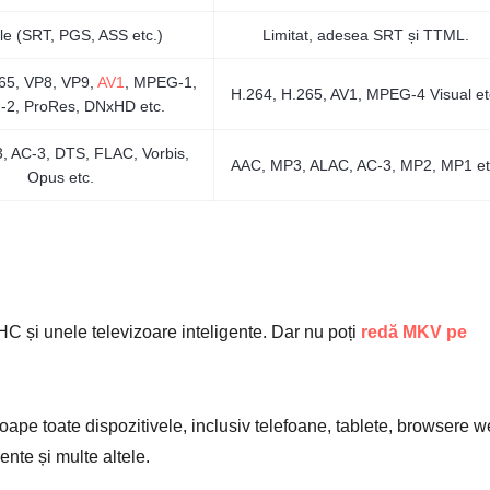
ple (SRT, PGS, ASS etc.)
Limitat, adesea SRT și TTML.
65, VP8, VP9,
AV1
, MPEG-1,
H.264, H.265, AV1, MPEG-4 Visual et
2, ProRes, DNxHD etc.
 AC-3, DTS, FLAC, Vorbis,
AAC, MP3, ALAC, AC-3, MP2, MP1 et
Opus etc.
și unele televizoare inteligente. Dar nu poți
redă MKV pe
ape toate dispozitivele, inclusiv telefoane, tablete, browsere w
ente și multe altele.