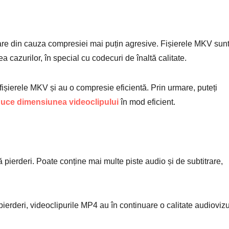
e din cauza compresiei mai puțin agresive. Fișierele MKV sun
a cazurilor, în special cu codecuri de înaltă calitate.
ișierele MKV și au o compresie eficientă. Prin urmare, puteți
uce dimensiunea videoclipului
în mod eficient.
ierderi. Poate conține mai multe piste audio și de subtitrare,
erderi, videoclipurile MP4 au în continuare o calitate audioviz