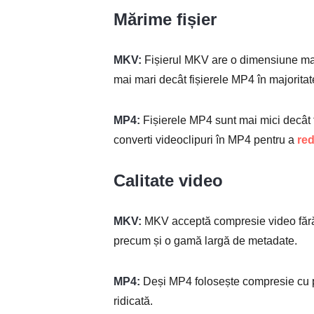
Mărime fișier
MKV:
Fișierul MKV are o dimensiune mar
mai mari decât fișierele MP4 în majoritate
MP4:
Fișierele MP4 sunt mai mici decât f
converti videoclipuri în MP4 pentru a
red
Calitate video
MKV:
MKV acceptă compresie video fără p
precum și o gamă largă de metadate.
MP4:
Deși MP4 folosește compresie cu pi
ridicată.