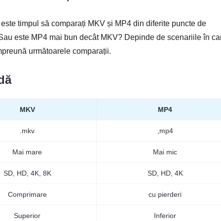
 este timpul să comparați MKV și MP4 din diferite puncte de
au este MP4 mai bun decât MKV? Depinde de scenariile în ca
i împreună următoarele comparații.
dă
MKV
MP4
.mkv
,mp4
Mai mare
Mai mic
SD, HD, 4K, 8K
SD, HD, 4K
Comprimare
cu pierderi
Superior
Inferior