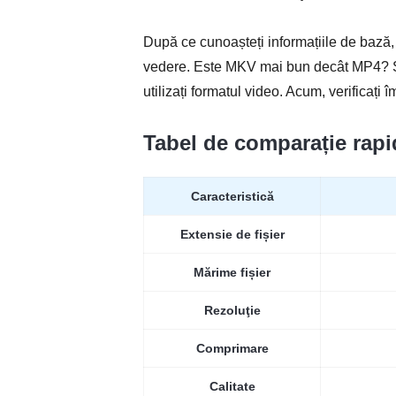
După ce cunoașteți informațiile de bază,
vedere. Este MKV mai bun decât MP4? S
utilizați formatul video. Acum, verificaț
Tabel de comparație rapi
Caracteristică
Extensie de fișier
Mărime fișier
Rezoluţie
Comprimare
Calitate