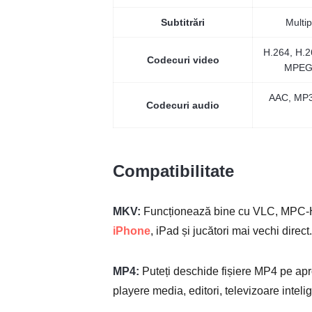
Subtitrări
Multi
H.264, H.2
Codecuri video
MPEG-
AAC, MP3,
Codecuri audio
Compatibilitate
MKV:
Funcționează bine cu VLC, MPC-HC 
iPhone
, iPad și jucători mai vechi direct.
MP4:
Puteți deschide fișiere MP4 pe apro
playere media, editori, televizoare intelig