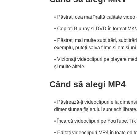
• Păstrați cea mai înaltă calitate video 
• Copiați Blu-ray și DVD în format MKV 
• Păstrați mai multe subtitrări, subtitră
exemplu, puteți salva filme și emisiun
• Vizionați videoclipuri pe playere me
și multe altele.
Când să alegi MP4
• Păstrează-ți videoclipurile la dimens
dimensiunea fișierului sunt echilibrate
• Încarcă videoclipuri pe YouTube, Tik
• Editați videoclipuri MP4 în toate edit