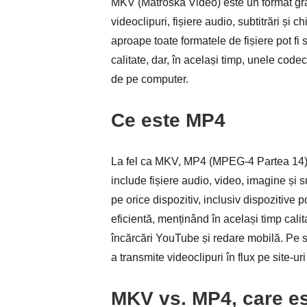
MKV (Matroska Video) este un format grat
videoclipuri, fișiere audio, subtitrări și 
aproape toate formatele de fișiere pot fi 
calitate, dar, în același timp, unele code
de pe computer.
Ce este MP4
La fel ca MKV, MP4 (MPEG-4 Partea 14) 
include fișiere audio, video, imagine și s
pe orice dispozitiv, inclusiv dispozitiv
eficientă, menținând în același timp cali
încărcări YouTube și redare mobilă. Pe sc
a transmite videoclipuri în flux pe site-ur
MKV vs. MP4, care es