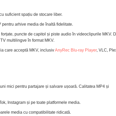
cu suficient spațiu de stocare liber.
pentru arhive media de înaltă fidelitate.
ri forțate, puncte de capitol și piste audio în videoclipurile MKV. 
i TV multilingve în format MKV.
dia care acceptă MKV, inclusiv
AnyRec Blu-ray Player
, VLC, Ple
iuni mici pentru partajare și salvare ușoară. Calitatea MP4 și
.
Tok, Instagram și pe toate platformele media.
oarele media cu compatibilitate ridicată.