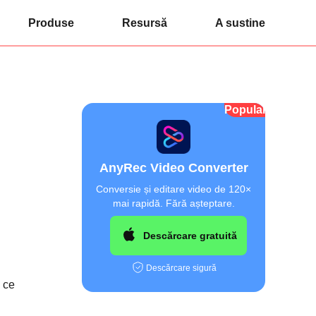
Produse
Resursă
A sustine
Popular
AnyRec Video Converter
Conversie și editare video de 120×
mai rapidă. Fără așteptare.
Descărcare gratuită
Descărcare sigură
p ce