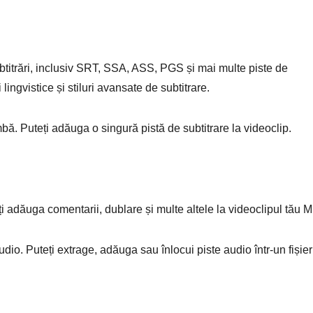
titrări, inclusiv SRT, SSA, ASS, PGS și mai multe piste de
 lingvistice și stiluri avansate de subtitrare.
mbă. Puteți adăuga o singură pistă de subtitrare la videoclip.
i adăuga comentarii, dublare și multe altele la videoclipul tău 
io. Puteți extrage, adăuga sau înlocui piste audio într-un fișier