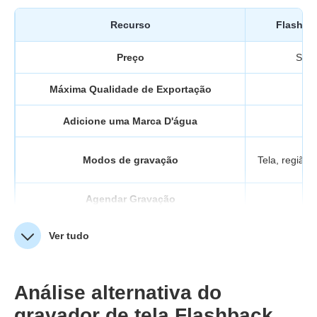
Recurso
FlashBa
Preço
Sem 
Máxima Qualidade de Exportação
7
Adicione uma Marca D'água
Modos de gravação
Tela, região
Agendar Gravação
Ver tudo
Análise alternativa do
gravador de tela Flashback