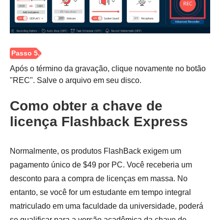
Passo 1.
Após o término da gravação, clique novamente no botão
"REC". Salve o arquivo em seu disco.
Como obter a chave de
licença Flashback Express
Normalmente, os produtos FlashBack exigem um
pagamento único de $49 por PC. Você receberia um
desconto para a compra de licenças em massa. No
Passo 2.
entanto, se você for um estudante em tempo integral
matriculado em uma faculdade da universidade, poderá
se qualificar para a versão acadêmica da chave de