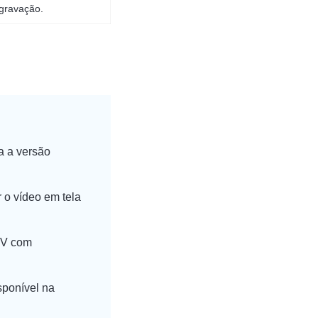
gravação.
a a versão
 o vídeo em tela
KV com
sponível na