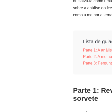
ou salvá-la como uma 
sobre a análise do Ic
como a melhor alternat
Lista de guia
Parte 1: A análi
Parte 2: A melho
Parte 3: Pergunt
Parte 1: Re
sorvete