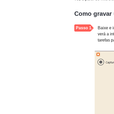
Como gravar 
Passo 1.
Baixe e 
verá a in
tarefas p