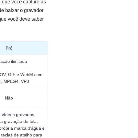
e que você capture as
de baixar o gravador
 que você deve saber
Pró
ação ilimitada
MOV, GIF e WebM com
4, MPEG4, VP8
Não
 vídeos gravados,
a gravação de tela,
própria marca d'água e
 teclas de atalho para