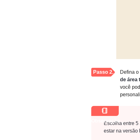
Passo 2.
Defina o
de área 
você pod
personal
Observação
Escolha entre 5
estar na versão 