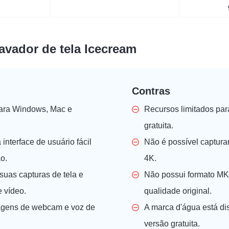
avador de tela Icecream
Contras
para Windows, Mac e
Recursos limitados par
gratuita.
interface de usuário fácil
Não é possível capturar
o.
4K.
suas capturas de tela e
Não possui formato M
 vídeo.
qualidade original.
agens de webcam e voz de
A marca d'água está di
versão gratuita.