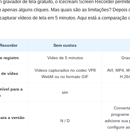
 gravador de tela gratuito, o Icecream Screen Recorder permit
m apenas alguns cliques. Mas quais são as limitações? Depois 
 capturar vídeos de tela em 5 minutos. Aqui está a comparação
 Recorder
Sem custos
e registro
Vídeo de 5 minutos
Grav
Vídeos capturados no codec VP8
AVI, MP4, 
 de vídeo
WebM ou no formato GIF
H.26
ível para a
sim
o
Converta
programe 
ara a versão
N / D
adicione sua 
configure as