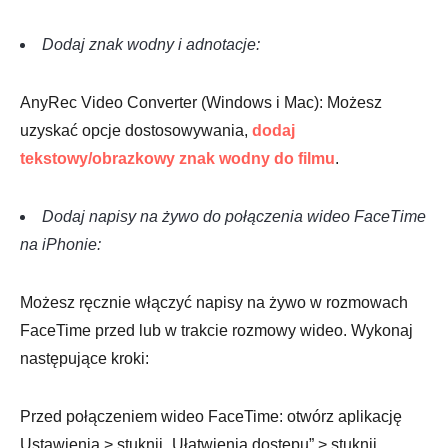
Dodaj znak wodny i adnotacje:
AnyRec Video Converter (Windows i Mac): Możesz
uzyskać opcje dostosowywania,
dodaj
Krok 1.
tekstowy/obrazkowy znak wodny do filmu
.
Dodaj napisy na żywo do połączenia wideo FaceTime
na iPhonie:
Możesz ręcznie włączyć napisy na żywo w rozmowach
FaceTime przed lub w trakcie rozmowy wideo. Wykonaj
Krok 2.
następujące kroki:
Przed połączeniem wideo FaceTime: otwórz aplikację
Ustawienia > stuknij „Ułatwienia dostępu” > stuknij