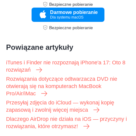
Bezpieczne pobieranie
Darmowe pobieranie
Dla systemu macOS
Bezpieczne pobieranie
Powiązane artykuły
Krok 3.
iTunes i Finder nie rozpoznają iPhone'a 17: Oto 8
rozwiązań
Rozwiązania dotyczące odtwarzacza DVD nie
otwierają się na komputerach MacBook
Pro/Air/iMac
Przesyłaj zdjęcia do iCloud — wykonaj kopię
zapasową i zwolnij więcej miejsca
Dlaczego AirDrop nie działa na iOS — przyczyny i
rozwiązania, które otrzymasz!