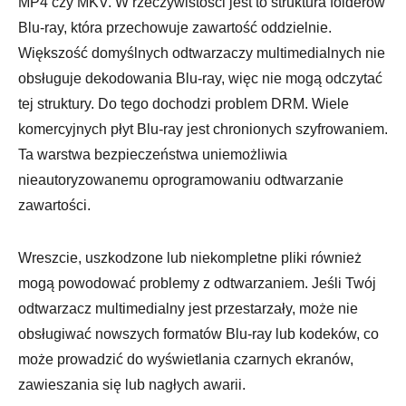
MP4 czy MKV. W rzeczywistości jest to struktura folderów
Blu-ray, która przechowuje zawartość oddzielnie.
Większość domyślnych odtwarzaczy multimedialnych nie
obsługuje dekodowania Blu-ray, więc nie mogą odczytać
tej struktury. Do tego dochodzi problem DRM. Wiele
komercyjnych płyt Blu-ray jest chronionych szyfrowaniem.
Krok 3.
Ta warstwa bezpieczeństwa uniemożliwia
nieautoryzowanemu oprogramowaniu odtwarzanie
zawartości.
Wreszcie, uszkodzone lub niekompletne pliki również
mogą powodować problemy z odtwarzaniem. Jeśli Twój
odtwarzacz multimedialny jest przestarzały, może nie
obsługiwać nowszych formatów Blu-ray lub kodeków, co
może prowadzić do wyświetlania czarnych ekranów,
zawieszania się lub nagłych awarii.