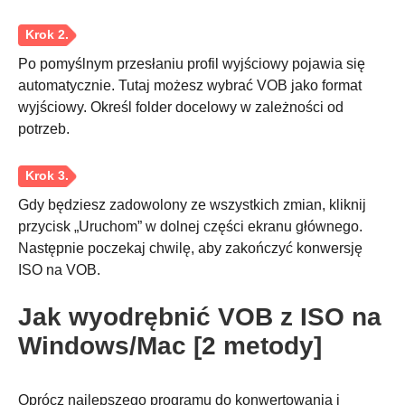
Po pomyślnym przesłaniu profil wyjściowy pojawia się
automatycznie. Tutaj możesz wybrać VOB jako format
wyjściowy. Określ folder docelowy w zależności od
potrzeb.
Krok 1.
Gdy będziesz zadowolony ze wszystkich zmian, kliknij
przycisk „Uruchom” w dolnej części ekranu głównego.
Następnie poczekaj chwilę, aby zakończyć konwersję
ISO na VOB.
Jak wyodrębnić VOB z ISO na
Windows/Mac [2 metody]
Krok 2.
Oprócz najlepszego programu do konwertowania i