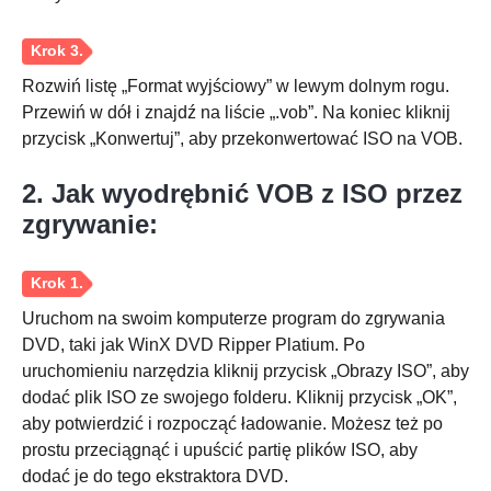
Rozwiń listę „Format wyjściowy” w lewym dolnym rogu.
Przewiń w dół i znajdź na liście „.vob”. Na koniec kliknij
przycisk „Konwertuj”, aby przekonwertować ISO na VOB.
2. Jak wyodrębnić VOB z ISO przez
zgrywanie:
Krok 2.
Uruchom na swoim komputerze program do zgrywania
DVD, taki jak WinX DVD Ripper Platium. Po
uruchomieniu narzędzia kliknij przycisk „Obrazy ISO”, aby
dodać plik ISO ze swojego folderu. Kliknij przycisk „OK”,
Krok 3.
aby potwierdzić i rozpocząć ładowanie. Możesz też po
prostu przeciągnąć i upuścić partię plików ISO, aby
dodać je do tego ekstraktora DVD.