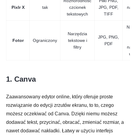
Różnorodność
Pliki PNG,
Na
Pixlr X
tak
czcionek
JPG, PDF,
narz
tekstowych
TIFF
r
Narz
Narzędzia
tw
JPG, PNG,
Fotor
Ograniczony
tekstowe i
k
PDF
filtry
narz
ule
1. Canva
Zaawansowany edytor online, który oferuje proste
rozwiązanie do edycji zrzutów ekranu, to to, czego
możesz oczekiwać od Canva. Dzięki niemu możesz
dodawać tekst, przycinać, obracać, zmieniać rozmiar, a
nawet dodawać nakładki. Łatwy w użyciu interfejs