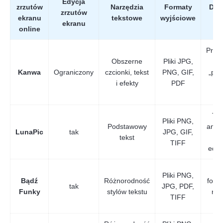
Edycja
zrzutów
Narzędzia
Formaty
Dod
zrzutów
ekranu
tekstowe
wyjściowe
fu
ekranu
online
Proj
Obszerne
Pliki JPG,
m
Kanwa
Ograniczony
czcionki, tekst
PNG, GIF,
„prze
i efekty
PDF
u
sz
Two
Pliki PNG,
Podstawowy
anim
LunaPic
tak
JPG, GIF,
tekst
GI
TIFF
edyc
E
Pliki PNG,
Bądź
Różnorodność
fotog
tak
JPG, PDF,
Funky
stylów tekstu
rys
TIFF