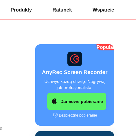
Produkty
Ratunek
Wsparcie
Popularny
AnyRec Screen Recorder
Uchwyć każdą chwilę. Nagrywaj
jak profesjonalista.
Darmowe pobieranie
Bezpieczne pobieranie
do