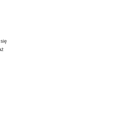
 się
aż