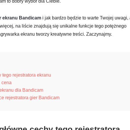
am to dobry wybór dla Ciebie.
or ekranu Bandicam
i jak bardzo będzie to warte Twojej uwagi,
ięcej, na liście znajdują się unikalne funkcje tego potężnego
nagrywarka ekranu tworzy kreatywne treści. Zaczynajmy.
tego rejestratora ekranu
i cena
r ekranu dla Bandicam
e rejestratora gier Bandicam
łówne cechy tego rejestratora