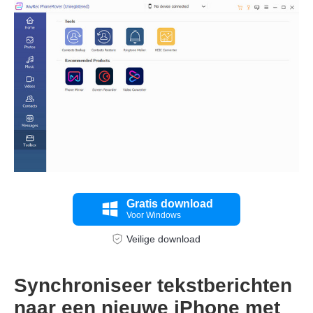
Gratis download
Voor Windows
Veilige download
Synchroniseer tekstberichten
Stap 3.
naar een nieuwe iPhone met