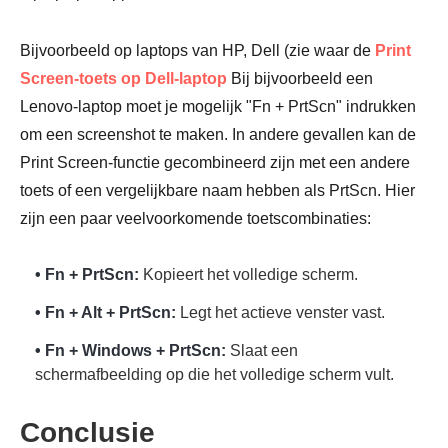
Bijvoorbeeld op laptops van HP, Dell (zie waar de
Print
Screen-toets op Dell-laptop
Bij bijvoorbeeld een
Lenovo-laptop moet je mogelijk "Fn + PrtScn" indrukken
om een screenshot te maken. In andere gevallen kan de
Print Screen-functie gecombineerd zijn met een andere
toets of een vergelijkbare naam hebben als PrtScn. Hier
zijn een paar veelvoorkomende toetscombinaties:
• Fn + PrtScn:
Kopieert het volledige scherm.
• Fn + Alt + PrtScn:
Legt het actieve venster vast.
• Fn + Windows + PrtScn:
Slaat een
schermafbeelding op die het volledige scherm vult.
Stap 3.
Conclusie