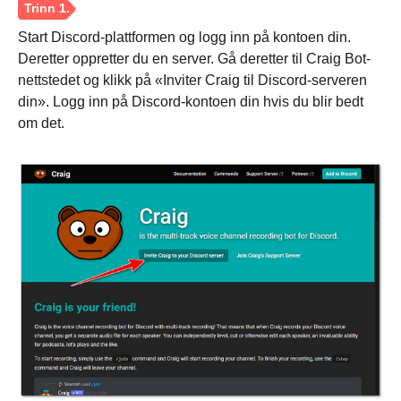
Start Discord-plattformen og logg inn på kontoen din.
Deretter oppretter du en server. Gå deretter til Craig Bot-
nettstedet og klikk på «Inviter Craig til Discord-serveren
din». Logg inn på Discord-kontoen din hvis du blir bedt
om det.
Trinn 1.