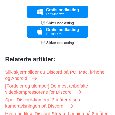
Gratis nedlasting
For Windows
Sikker nedlasting
Gratis nedlasting
For macOS
Sikker nedlasting
Relaterte artikler:
Slik skjermbilder du Discord på PC, Mac, iPhone
og Android
[Fordeler og ulemper] De mest anbefalte
videokompressorene for Discord
Speil Discord-kamera: 3 måter å snu
kameravisningen på Discord
Hvordan fikse Discord Stream Lagging på 8 måter