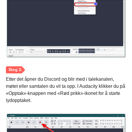
Etter det åpner du Discord og blir med i talekanalen,
møtet eller samtalen du vil ta opp. I Audacity klikker du på
«Opptak»-knappen med «Rød prikk»-ikonet for å starte
lydopptaket.