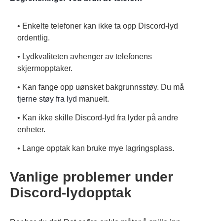
• Enkelte telefoner kan ikke ta opp Discord-lyd
ordentlig.
• Lydkvaliteten avhenger av telefonens
skjermopptaker.
• Kan fange opp uønsket bakgrunnsstøy. Du må
fjerne støy fra lyd
manuelt.
• Kan ikke skille Discord-lyd fra lyder på andre
enheter.
• Lange opptak kan bruke mye lagringsplass.
Vanlige problemer under
Discord-lydopptak