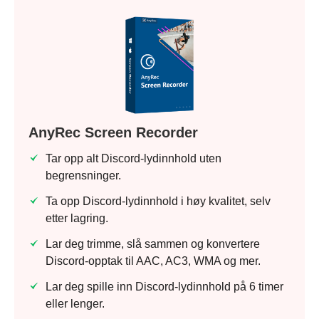
AnyRec Screen Recorder
Tar opp alt Discord-lydinnhold uten
begrensninger.
Ta opp Discord-lydinnhold i høy kvalitet, selv
etter lagring.
Lar deg trimme, slå sammen og konvertere
Discord-opptak til AAC, AC3, WMA og mer.
Lar deg spille inn Discord-lydinnhold på 6 timer
eller lenger.