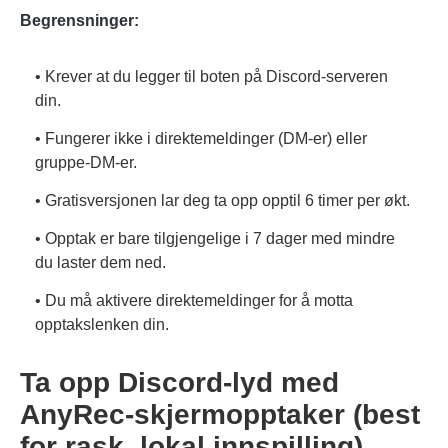
Begrensninger:
Trinn 3.
• Krever at du legger til boten på Discord-serveren
din.
• Fungerer ikke i direktemeldinger (DM-er) eller
gruppe-DM-er.
• Gratisversjonen lar deg ta opp opptil 6 timer per økt.
• Opptak er bare tilgjengelige i 7 dager med mindre
du laster dem ned.
• Du må aktivere direktemeldinger for å motta
opptakslenken din.
Ta opp Discord-lyd med
AnyRec-skjermopptaker (best
for rask, lokal innspilling)