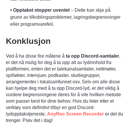
• Opptaket stopper uventet
– Dette kan skje på
grunn av tilkoblingsproblemer, lagringsbegrensninger
Trinn 3.
eller programvarefeil.
Konklusjon
Ved å ha disse fire måtene å
ta opp Discord-samtaler
,
er det nå mulig for deg å ta opp alt av lydinnhold fra
plattformen, enten det er talekanalsamtaler, nettmøter,
spilløkter, intervjuer, podkaster, studiegrupper,
arrangementer i lokalsamfunnet osv. Selv om alle disse
kan hjelpe deg med å ta opp Discord-lyd, er det viktig å
vurdere begrensningene deres for å vite hvilken metode
som passer best for dine behov. Hvis du leter etter et
verktøy som definitivt tilbyr en god Discord-
lydopptakstjeneste,
AnyRec Screen Recorder
er det du
trenger. Prøv det i dag!