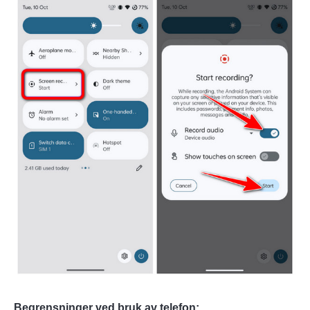
Trinn 1.
Steg 2.
Trinn 3.
Begrensninger ved bruk av telefon: