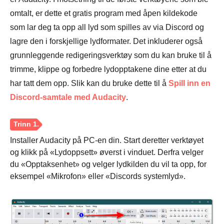
omtalt, er dette et gratis program med åpen kildekode
som lar deg ta opp all lyd som spilles av via Discord og
lagre den i forskjellige lydformater. Det inkluderer også
grunnleggende redigeringsverktøy som du kan bruke til å
trimme, klippe og forbedre lydopptakene dine etter at du
har tatt dem opp. Slik kan du bruke dette til å
Spill inn en
Discord-samtale med Audacity
.
Installer Audacity på PC-en din. Start deretter verktøyet
og klikk på «Lydoppsett» øverst i vinduet. Derfra velger
Trinn 3.
du «Opptaksenhet» og velger lydkilden du vil ta opp, for
eksempel «Mikrofon» eller «Discords systemlyd».