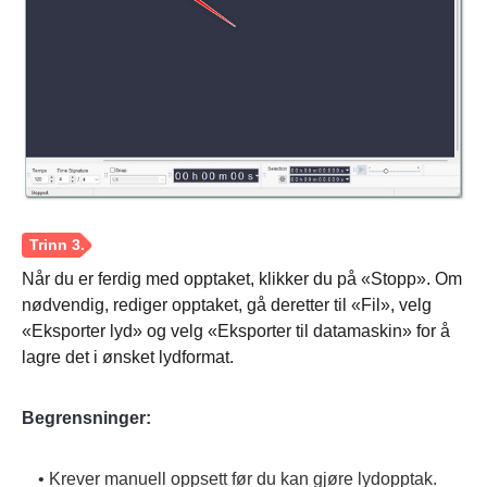
Når du er ferdig med opptaket, klikker du på «Stopp». Om
nødvendig, rediger opptaket, gå deretter til «Fil», velg
«Eksporter lyd» og velg «Eksporter til datamaskin» for å
lagre det i ønsket lydformat.
Begrensninger:
Trinn 1.
• Krever manuell oppsett før du kan gjøre lydopptak.