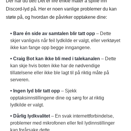
Der har du det! Det er fire enkle måter å spille inn
Discord-lyd på. Her er noen vanlige problemer du kan
støte på, og hvordan de påvirker opptakene dine:
• Bare én side av samtalen blir tatt opp
– Dette
skjer vanligvis når feil lydkilde er valgt, eller verktøyet
ikke kan fange opp begge inngangene.
• Craig Bot kan ikke bli med i talekanalen
– Dette
Trinn 1.
kan skje hvis boten ikke har de nødvendige
tillatelsene eller ikke ble lagt til på riktig måte på
serveren.
• Ingen lyd blir tatt opp
– Sjekk
opptaksinnstillingene dine og sørg for at riktig
Steg 2.
lydkilde er valgt.
• Dårlig lydkvalitet
– En svak internettforbindelse,
problemer med mikrofonen eller feil lydinnstillinger
kan forårsake dette.