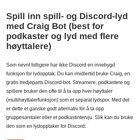
Spill inn spill- og Discord-lyd
med Craig Bot (best for
podkaster og lyd med flere
høyttalere)
Som nevnt tidligere har ikke Discord en innebygd
funksjon for lydopptak. Du kan imidlertid bruke Craig, en
gratis tredjeparts Discord-bot. Streamere, podkastere og
spillere bruker den ofte til å ta opp hver høyttaler
(multihøyttalerfunksjon) som et separat lydspor. Med det
er dette et ganske godt alternativ for å ta opp
gruppesamtaler eller et podkastintervju. Slik kan du bruke
den som en lydopptaker for Discord: