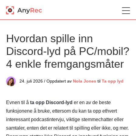
Hvordan spille inn
Discord-lyd på PC/mobil?
4 enkle fremgangsmåter
24. juli 2026 / Oppdatert av
Nola Jones
til
Ta opp lyd
Evnen til å
ta opp Discord-lyd
er en av de beste
funksjonene å bruke, ettersom du kan ta opp ethvert
interessant podcastintervju, viktige stemmechatter eller
samtaler, enten det er relatert til spilling eller ikke, og mer.