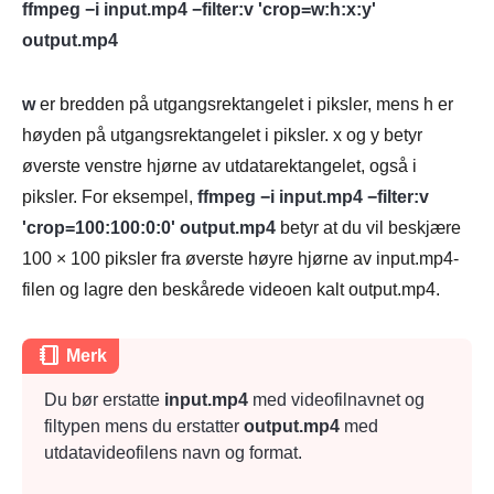
ffmpeg −i input.mp4 −filter:v 'crop=w:h:x:y'
output.mp4
w
er bredden på utgangsrektangelet i piksler, mens h er
høyden på utgangsrektangelet i piksler. x og y betyr
øverste venstre hjørne av utdatarektangelet, også i
piksler. For eksempel,
ffmpeg −i input.mp4 −filter:v
'crop=100:100:0:0' output.mp4
betyr at du vil beskjære
100 × 100 piksler fra øverste høyre hjørne av input.mp4-
filen og lagre den beskårede videoen kalt output.mp4.
Merk
Du bør erstatte
input.mp4
med videofilnavnet og
filtypen mens du erstatter
output.mp4
med
utdatavideofilens navn og format.