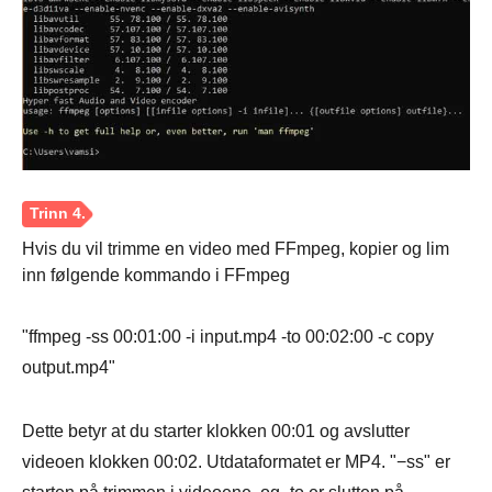
Hvis du vil trimme en video med FFmpeg, kopier og lim
Trinn 3.
inn følgende kommando i FFmpeg
"ffmpeg -ss 00:01:00 -i input.mp4 -to 00:02:00 -c copy
output.mp4"
Dette betyr at du starter klokken 00:01 og avslutter
videoen klokken 00:02. Utdataformatet er MP4. "−ss" er