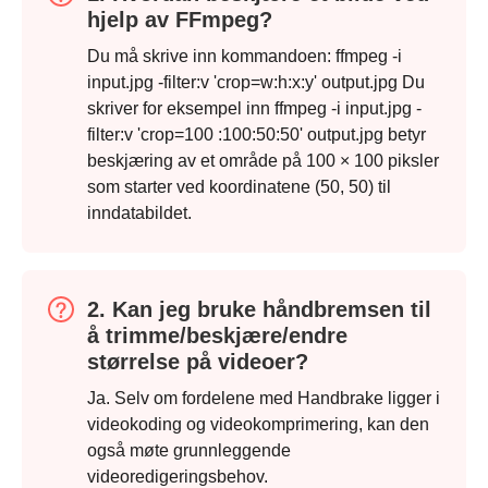
hjelp av FFmpeg?
Du må skrive inn kommandoen: ffmpeg -i
input.jpg -filter:v 'crop=w:h:x:y' output.jpg Du
Trinn 3.
skriver for eksempel inn ffmpeg -i input.jpg -
filter:v 'crop=100 :100:50:50' output.jpg betyr
beskjæring av et område på 100 × 100 piksler
som starter ved koordinatene (50, 50) til
inndatabildet.
2. Kan jeg bruke håndbremsen til
å trimme/beskjære/endre
størrelse på videoer?
Ja. Selv om fordelene med Handbrake ligger i
videokoding og videokomprimering, kan den
også møte grunnleggende
videoredigeringsbehov.