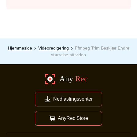
Hjemmeside
Videoredigering
Ffmpeg Trim Beskjær Endre
størrelse på video
Nedlastingssenter
AnyRec Store