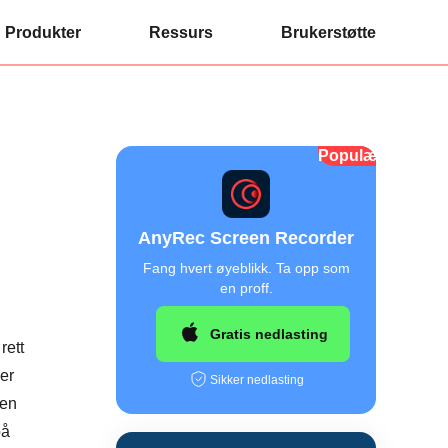
Produkter
Ressurs
Brukerstøtte
Populær
AnyRec Screen Recorder
Fang hvert øyeblikk. Ta opp som
en proff.
Gratis nedlasting
rett
er
Sikker nedlasting
nen
på