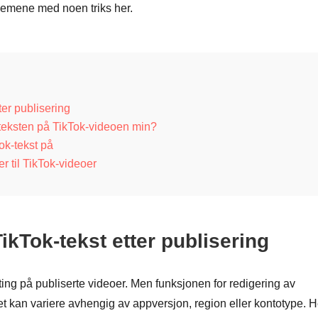
blemene med noen triks her.
ter publisering
eteksten på TikTok-videoen min?
ok-tekst på
er til TikTok-videoer
TikTok-tekst etter publisering
ting på publiserte videoer. Men funksjonen for redigering av
 det kan variere avhengig av appversjon, region eller kontotype. H