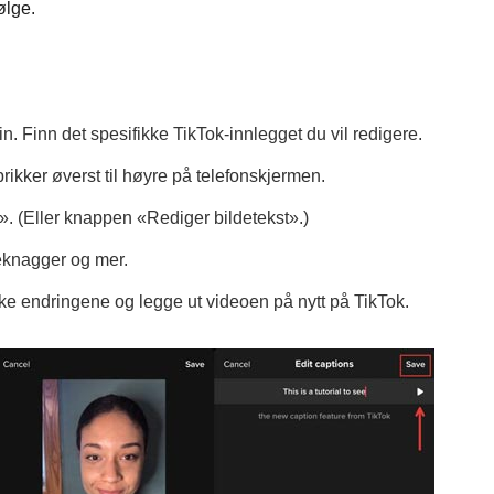
ølge.
in. Finn det spesifikke TikTok-innlegget du vil redigere.
ikker øverst til høyre på telefonskjermen.
. (Eller knappen «Rediger bildetekst».)
eknagger og mer.
ke endringene og legge ut videoen på nytt på TikTok.