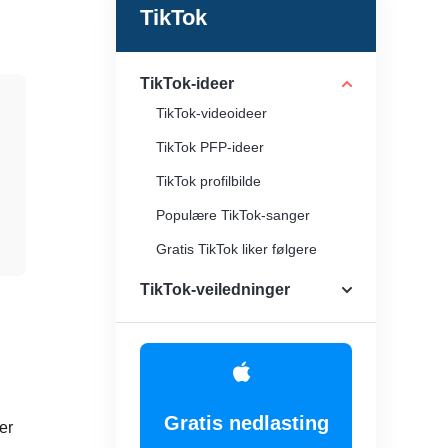
TikTok
TikTok-ideer
TikTok-videoideer
TikTok PFP-ideer
TikTok profilbilde
Populære TikTok-sanger
Gratis TikTok liker følgere
Lag en TikTok Go Viral
TikTok-veiledninger
Få flere visninger på TikTok
Gratis nedlasting
er