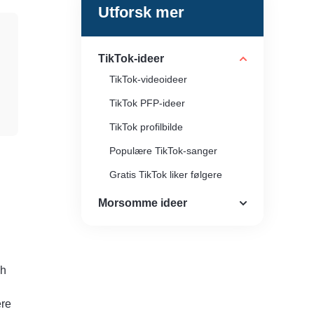
Utforsk mer
TikTok-ideer
TikTok-videoideer
TikTok PFP-ideer
TikTok profilbilde
Populære TikTok-sanger
Gratis TikTok liker følgere
Lag en TikTok Go Viral
Morsomme ideer
Få flere visninger på TikTok
ch
ere