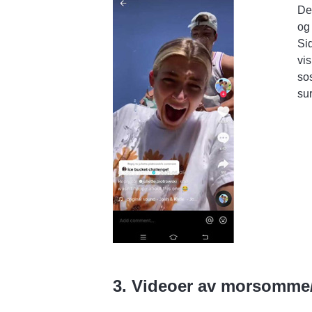
De
og
Sid
vi
sos
sur
3. Videoer av morsomme/