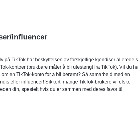
er/influencer
v på TikTok har beskyttelsen av forskjellige kjendiser allerede 
kTok-kontoer (brukbare måter å
bli utestengt fra TikTok
). Vil du h
é om en TikTok-konto for å bli berømt? Så samarbeid med en
ndis eller influencer! Sikkert, mange TikTok-brukere vil elske
deoen din, spesielt hvis du er sammen med deres favoritt!