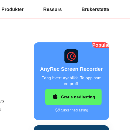
Produkter
Ressurs
Brukerstøtte
Populær
AnyRec Screen Recorder
Fang hvert øyeblikk. Ta opp som
en proff.
Gratis nedlasting
es
u
Sikker nedlasting