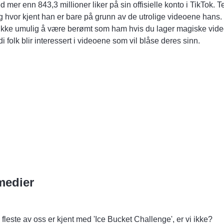
 mer enn 843,3 millioner liker på sin offisielle konto i TikTok. T
g hvor kjent han er bare på grunn av de utrolige videoene hans.
 ikke umulig å være berømt som ham hvis du lager magiske vide
di folk blir interessert i videoene som vil blåse deres sinn.
 medier
fleste av oss er kjent med 'Ice Bucket Challenge', er vi ikke?