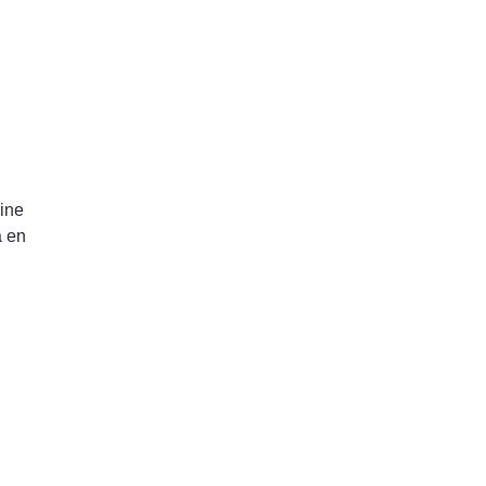
sine
a en