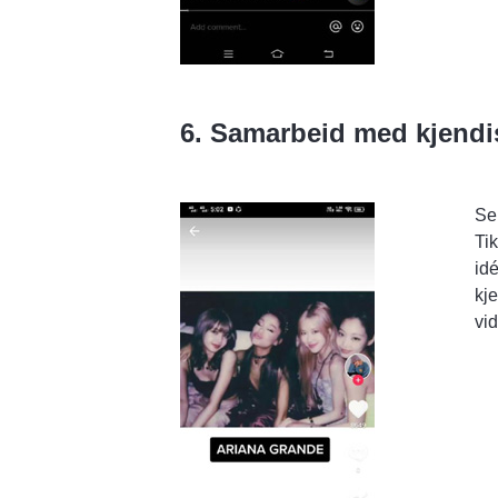
6. Samarbeid med kjendis
Sel
Ti
id
kje
vi