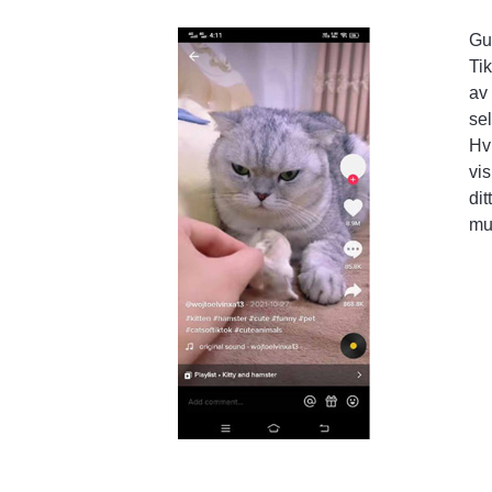
Gu
Tik
av 
sel
Hvi
vis
dit
mu