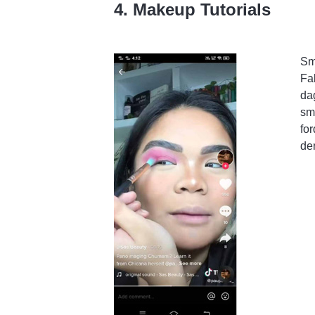
4. Makeup Tutorials
Sm
Fak
da
sm
fo
de