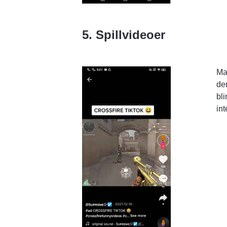
5. Spillvideoer
Ma
de
bli
int