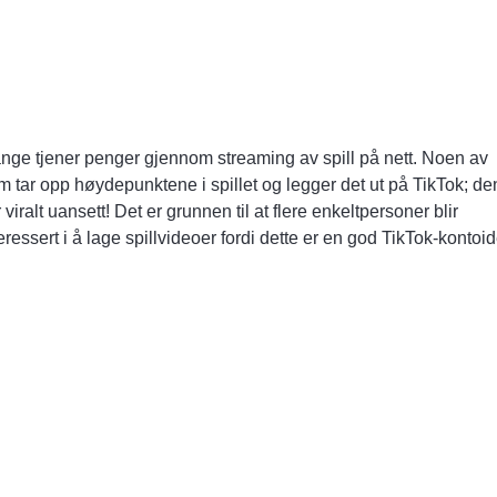
nge tjener penger gjennom streaming av spill på nett. Noen av
m tar opp høydepunktene i spillet og legger det ut på TikTok; de
r viralt
uansett! Det er grunnen til at flere enkeltpersoner blir
eressert i å lage spillvideoer fordi dette er en god TikTok-kontoid