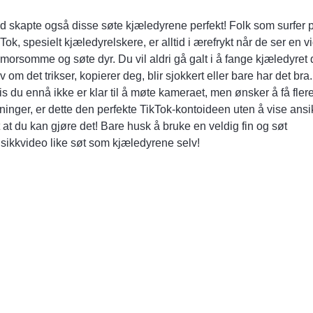
d skapte også disse søte kjæledyrene perfekt! Folk som surfer 
Tok, spesielt kjæledyrelskere, er alltid i ærefrykt når de ser en v
morsomme og søte dyr. Du vil aldri gå galt i å fange kjæledyret d
v om det trikser, kopierer deg, blir sjokkert eller bare har det bra.
s du ennå ikke er klar til å møte kameraet, men ønsker å få fler
ninger, er dette den perfekte TikTok-kontoideen uten å vise ansi
t at du kan gjøre det! Bare husk å bruke en veldig fin og søt
sikkvideo like søt som kjæledyrene selv!