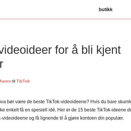
butikk
ideoideer for å bli kjent
r
 Aaron
til
TikTok
e, hva bør være de beste TikTok-videoideene? Hvis du bare skuml
ke enkelt få en spesiell idé. Her er de 15 beste TikTok-ideene d
-videoideene og få lignende til å gjøre kontoen din populær.