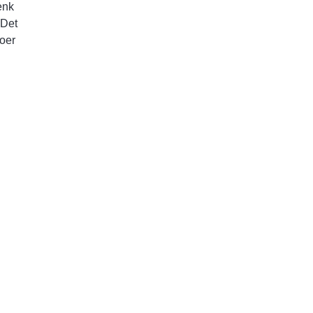
enk
 Det
oer