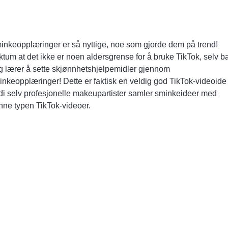
inkeopplæringer er så nyttige, noe som gjorde dem på trend!
tum at det ikke er noen aldersgrense for å bruke TikTok, selv ba
g lærer å sette skjønnhetshjelpemidler gjennom
inkeopplæringer! Dette er faktisk en veldig god TikTok-videoide
rdi selv profesjonelle makeupartister samler sminkeideer med
nne typen TikTok-videoer.