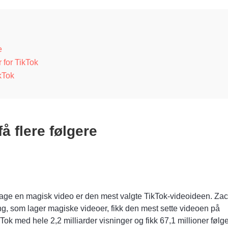
e
 for TikTok
kTok
få flere følgere
lage en magisk video er den mest valgte TikTok-videoideen. Za
ng, som lager magiske videoer, fikk
den mest sette videoen på
kTok
med hele 2,2 milliarder visninger og fikk 67,1 millioner følg