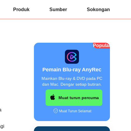
Produk
Sumber
Sokongan
Popular
Pemain Blu-ray AnyRec
Mainkan Blu-ray & DVD pada PC
dan Mac. Dengar setiap butiran.
Muat turun percuma
a
Muat Turun Selamat
gi