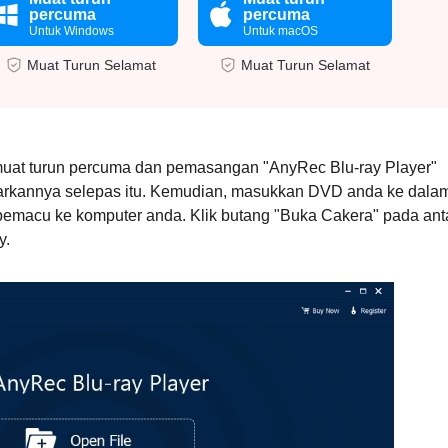
percuma
percuma
Untuk Windows
Untuk macOS
Muat Turun Selamat
Muat Turun Selamat
muat turun percuma dan pemasangan "AnyRec Blu-ray Player"
arkannya selepas itu. Kemudian, masukkan DVD anda ke dala
macu ke komputer anda. Klik butang "Buka Cakera" pada ant
y.