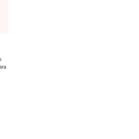
m
ara