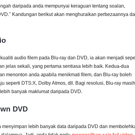
ngah daripada anda mempunyai keraguan tentang soalan,
VD." Kandungan berikut akan menghuraikan perbezaannya da
io
ualiti audio filem pada Blu-ray dan DVD, ia akan menjadi sepe
dan jelas sekali, yang pertama sentiasa lebih baik. Kedua-dua
an menonton anda apabila menikmati filem, dan Blu-ray boleh
u seperti DTS:X, Dolby Atmos, dll. Bagi resolusi, Blu-ray masi
ebih banyak maklumat daripada DVD.
 lwn DVD
da menyimpan lebih banyak data daripada DVD dan membolehk
i dalamnya. Jadi, anda tidak perlu
mengecilkan saiz fail video