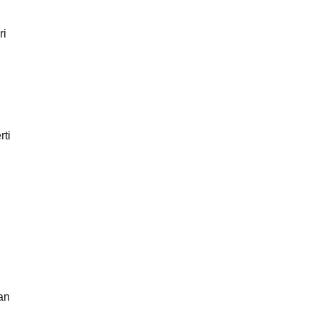
ri
rti
h
an