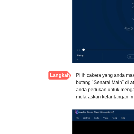
Langkah
Pilih cakera yang anda m
butang "Senarai Main" di a
2.
anda perlukan untuk menga
melaraskan kelantangan, me