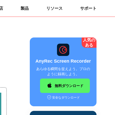
店
製品
リソース
サポート
人気の
ある
AnyRec Screen Recorder
あらゆる瞬間を捉えよう。プロの
ように録画しよう。
無料ダウンロード
安全なダウンロード