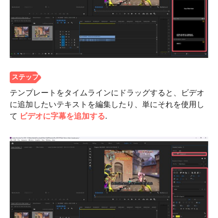
ステップ
2。
テンプレートをタイムラインにドラッグすると、ビデオ
に追加したいテキストを編集したり、単にそれを使用し
て
ビデオに字幕を追加する
.