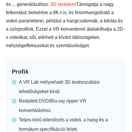
és ... generálásához.
3D tartalom
Támogatja a nagy
felbontást, beleértve a 8K-t is, és finomhangolható a
videó paraméterei, például a hangcsatornák, a bitráta és
a színprofilok. Ezzel a VR konverterrel átalakíthatja a 2D-
s videókat, sőt, elérheti a kívánt látószögeket,
mélységeffektusokat és szemtávolságot.
Profik
A VR Lab mélyreható 3D testreszabási
lehetőségeket kínál.
Beépített DVD/Blu-ray ripper VR
konvertáláshoz.
Teljes körű ellenőrzés a videó, a hang és a
formátum specifikációi felett.