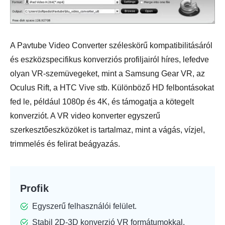
A Pavtube Video Converter széleskörű kompatibilitásáról
és eszközspecifikus konverziós profiljairól híres, lefedve
olyan VR-szemüvegeket, mint a Samsung Gear VR, az
Oculus Rift, a HTC Vive stb. Különböző HD felbontásokat
fed le, például 1080p és 4K, és támogatja a kötegelt
konverziót. A VR video konverter egyszerű
szerkesztőeszközöket is tartalmaz, mint a vágás, vízjel,
trimmelés és felirat beágyazás.
Profik
Egyszerű felhasználói felület.
Stabil 2D-3D konverzió VR formátumokkal.