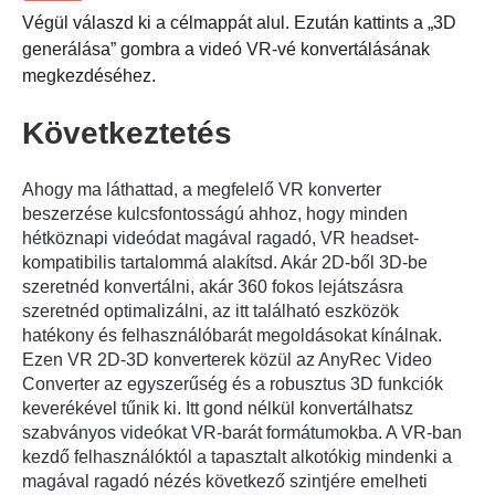
Végül válaszd ki a célmappát alul. Ezután kattints a „3D
generálása” gombra a videó VR-vé konvertálásának
megkezdéséhez.
Következtetés
Ahogy ma láthattad, a megfelelő VR konverter
beszerzése kulcsfontosságú ahhoz, hogy minden
hétköznapi videódat magával ragadó, VR headset-
kompatibilis tartalommá alakítsd. Akár 2D-ből 3D-be
szeretnéd konvertálni, akár 360 fokos lejátszásra
szeretnéd optimalizálni, az itt található eszközök
hatékony és felhasználóbarát megoldásokat kínálnak.
Ezen VR 2D-3D konverterek közül az AnyRec Video
Converter az egyszerűség és a robusztus 3D funkciók
1. lépés.
keverékével tűnik ki. Itt gond nélkül konvertálhatsz
szabványos videókat VR-barát formátumokba. A VR-ban
kezdő felhasználóktól a tapasztalt alkotókig mindenki a
magával ragadó nézés következő szintjére emelheti