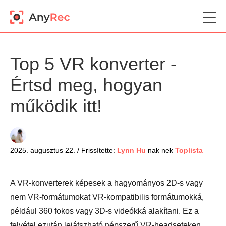
Top 5 VR konverter -
Értsd meg, hogyan
működik itt!
2025. augusztus 22. / Frissítette:
Lynn Hu
nak nek
Toplista
A VR-konverterek képesek a hagyományos 2D-s vagy
nem VR-formátumokat VR-kompatibilis formátumokká,
például 360 fokos vagy 3D-s videókká alakítani. Ez a
felvétel ezután lejátszható népszerű VR-headseteken,