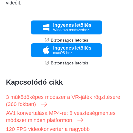
videóit.
Ingyenes letöltés
Windows rendszerhez
Biztonságos letöltés
Ingyenes letöltés
macOS-hez
Biztonságos letöltés
Kapcsolódó cikk
3 működőképes módszer a VR-játék rögzítésére
(360 fokban)
AV1 konvertálása MP4-re: 8 veszteségmentes
módszer minden platformon
2. lépés.
120 FPS videokonverter a nagyobb