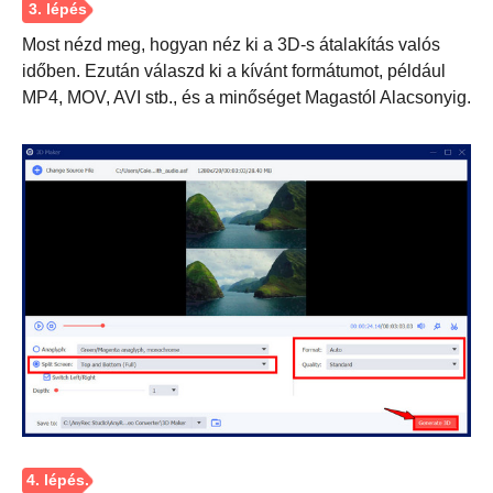
Most nézd meg, hogyan néz ki a 3D-s átalakítás valós
időben. Ezután válaszd ki a kívánt formátumot, például
MP4, MOV, AVI stb., és a minőséget Magastól Alacsonyig.