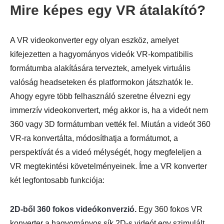
Mire képes egy VR átalakító?
A VR videokonverter egy olyan eszköz, amelyet
kifejezetten a hagyományos videók VR-kompatibilis
formátumba alakítására terveztek, amelyek virtuális
valóság headseteken és platformokon játszhatók le.
Ahogy egyre több felhasználó szeretne élvezni egy
immerzív videokonvertert, még akkor is, ha a videót nem
360 vagy 3D formátumban vették fel. Miután a videót 360
VR-ra konvertálta, módosíthatja a formátumot, a
perspektívát és a videó mélységét, hogy megfeleljen a
VR megtekintési követelményeinek. Íme a VR konverter
két legfontosabb funkciója:
2D-ből 360 fokos videókonverzió.
Egy 360 fokos VR
konverter a hagyományos sík 2D-s videót egy szimulált