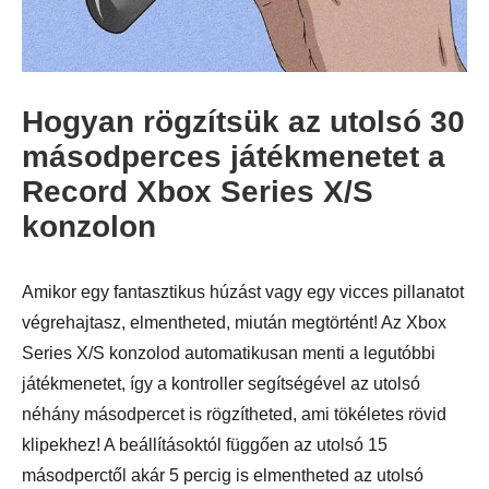
Hogyan rögzítsük az utolsó 30
másodperces játékmenetet a
2. lépés.
Record Xbox Series X/S
konzolon
Amikor egy fantasztikus húzást vagy egy vicces pillanatot
végrehajtasz, elmentheted, miután megtörtént! Az Xbox
Series X/S konzolod automatikusan menti a legutóbbi
játékmenetet, így a kontroller segítségével az utolsó
3. lépés
néhány másodpercet is rögzítheted, ami tökéletes rövid
klipekhez! A beállításoktól függően az utolsó 15
másodperctől akár 5 percig is elmentheted az utolsó