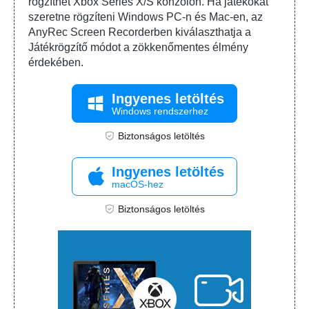
rögzíthet Xbox Series X/S konzolon. Ha játékokat
szeretne rögzíteni Windows PC-n és Mac-en, az
AnyRec Screen Recorderben kiválaszthatja a
Játékrögzítő módot a zökkenőmentes élmény
érdekében.
Ingyenes letöltés
Windows rendszerhez
Biztonságos letöltés
Ingyenes letöltés
macOS-hez
Biztonságos letöltés