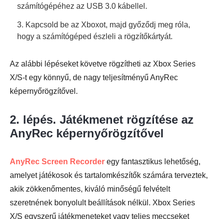
számítógépéhez az USB 3.0 kábellel.
3. Kapcsold be az Xboxot, majd győződj meg róla,
hogy a számítógéped észleli a rögzítőkártyát.
Az alábbi lépéseket követve rögzítheti az Xbox Series
X/S-t egy könnyű, de nagy teljesítményű AnyRec
képernyőrögzítővel.
2. lépés. Játékmenet rögzítése az
AnyRec képernyőrögzítővel
AnyRec Screen Recorder
egy fantasztikus lehetőség,
amelyet játékosok és tartalomkészítők számára terveztek,
akik zökkenőmentes, kiváló minőségű felvételt
szeretnének bonyolult beállítások nélkül. Xbox Series
X/S egyszerű játékmeneteket vagy teljes meccseket