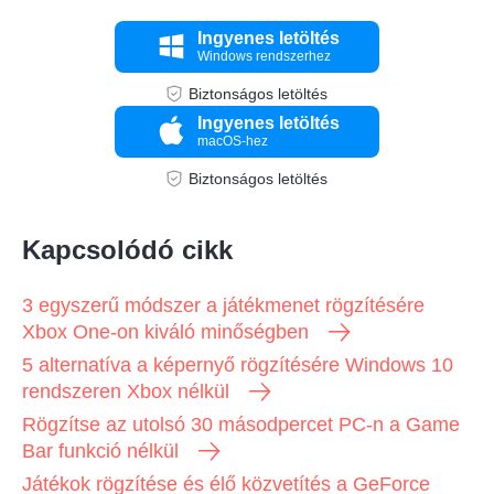
Ingyenes letöltés
Windows rendszerhez
Biztonságos letöltés
Ingyenes letöltés
macOS-hez
Biztonságos letöltés
Kapcsolódó cikk
2. lépés.
3 egyszerű módszer a játékmenet rögzítésére
Xbox One-on kiváló minőségben
5 alternatíva a képernyő rögzítésére Windows 10
rendszeren Xbox nélkül
Rögzítse az utolsó 30 másodpercet PC-n a Game
Bar funkció nélkül
Játékok rögzítése és élő közvetítés a GeForce