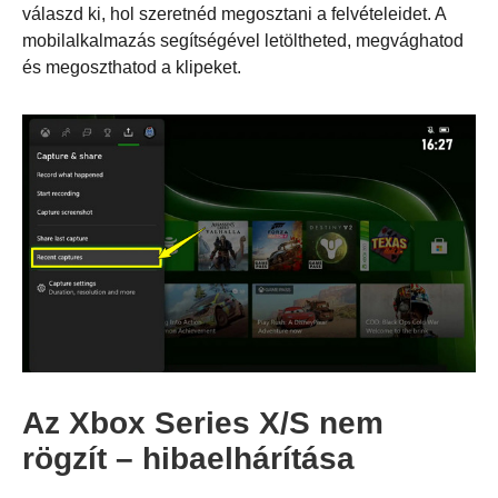
válaszd ki, hol szeretnéd megosztani a felvételeidet. A
mobilalkalmazás segítségével letöltheted, megvághatod
és megoszthatod a klipeket.
1. lépés.
Az Xbox Series X/S nem
rögzít – hibaelhárítása