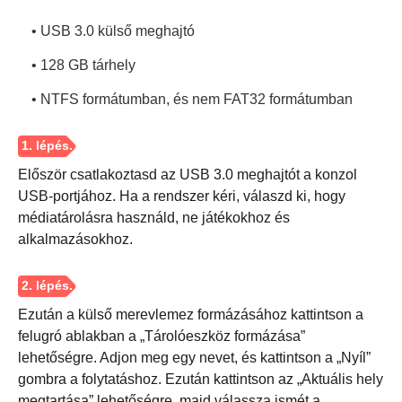
• USB 3.0 külső meghajtó
• 128 GB tárhely
4. lépés.
• NTFS formátumban, és nem FAT32 formátumban
Először csatlakoztasd az USB 3.0 meghajtót a konzol
USB-portjához. Ha a rendszer kéri, válaszd ki, hogy
médiatárolásra használd, ne játékokhoz és
alkalmazásokhoz.
Ezután a külső merevlemez formázásához kattintson a
felugró ablakban a „Tárolóeszköz formázása”
lehetőségre. Adjon meg egy nevet, és kattintson a „Nyíl”
gombra a folytatáshoz. Ezután kattintson az „Aktuális hely
megtartása” lehetőségre, majd válassza ismét a