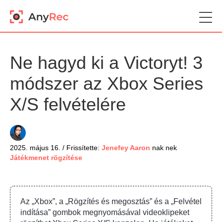
Ne hagyd ki a Victoryt! 3
módszer az Xbox Series
X/S felvételére
2025. május 16. / Frissítette:
Jenefey Aaron
nak nek
Játékmenet rögzítése
Az „Xbox”, a „Rögzítés és megosztás” és a „Felvétel
indítása” gombok megnyomásával videoklipeket