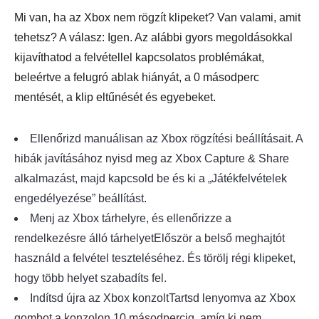
2. lépés.
Mi van, ha az Xbox nem rögzít klipeket? Van valami, amit
tehetsz? A válasz: Igen. Az alábbi gyors megoldásokkal
kijavíthatod a felvétellel kapcsolatos problémákat,
beleértve a felugró ablak hiányát, a 0 másodperc
mentését, a klip eltűnését és egyebeket.
Ellenőrizd manuálisan az Xbox rögzítési beállításait.
A
hibák javításához nyisd meg az Xbox Capture & Share
alkalmazást, majd kapcsold be és ki a „Játékfelvételek
engedélyezése” beállítást.
Menj az Xbox tárhelyre, és
ellenőrizze a
rendelkezésre álló tárhelyet
Először a belső meghajtót
használd a felvétel teszteléséhez. És törölj régi klipeket,
hogy több helyet szabadíts fel.
Indítsd újra az Xbox konzolt
Tartsd lenyomva az Xbox
gombot a konzolon 10 másodpercig, amíg ki nem