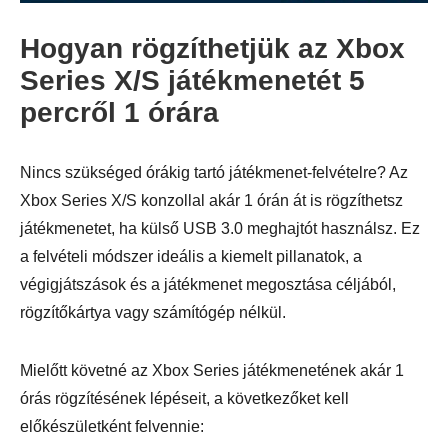
Hogyan rögzíthetjük az Xbox
Series X/S játékmenetét 5
percről 1 órára
3. lépés
Nincs szükséged órákig tartó játékmenet-felvételre? Az
Xbox Series X/S konzollal akár 1 órán át is rögzíthetsz
játékmenetet, ha külső USB 3.0 meghajtót használsz. Ez
a felvételi módszer ideális a kiemelt pillanatok, a
végigjátszások és a játékmenet megosztása céljából,
rögzítőkártya vagy számítógép nélkül.
Mielőtt követné az Xbox Series játékmenetének akár 1
órás rögzítésének lépéseit, a következőket kell
előkészületként felvennie: