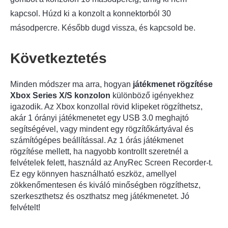
kapcsol. Húzd ki a konzolt a konnektorból 30
másodpercre. Később dugd vissza, és kapcsold be.
Következtetés
Minden módszer ma arra, hogyan
játékmenet rögzítése
Xbox Series X/S konzolon
különböző igényekhez
igazodik. Az Xbox konzollal rövid klipeket rögzíthetsz,
akár 1 órányi játékmenetet egy USB 3.0 meghajtó
segítségével, vagy mindent egy rögzítőkártyával és
számítógépes beállítással. Az 1 órás játékmenet
rögzítése mellett, ha nagyobb kontrollt szeretnél a
felvételek felett, használd az AnyRec Screen Recorder-t.
Ez egy könnyen használható eszköz, amellyel
zökkenőmentesen és kiváló minőségben rögzíthetsz,
szerkeszthetsz és oszthatsz meg játékmenetet. Jó
felvételt!
1. lépés.