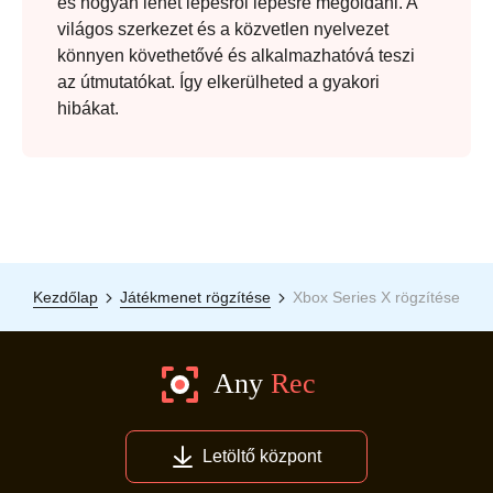
és hogyan lehet lépésről lépésre megoldani. A
világos szerkezet és a közvetlen nyelvezet
könnyen követhetővé és alkalmazhatóvá teszi
az útmutatókat. Így elkerülheted a gyakori
hibákat.
Kezdőlap
Játékmenet rögzítése
Xbox Series X rögzítése
Letöltő központ