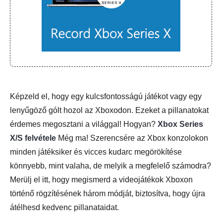
Képzeld el, hogy egy kulcsfontosságú játékot vagy egy
lenyűgöző gólt hozol az Xboxodon. Ezeket a pillanatokat
érdemes megosztani a világgal! Hogyan?
Xbox Series
X/S felvétele
Még ma! Szerencsére az Xbox konzolokon
minden játéksiker és vicces kudarc megörökítése
könnyebb, mint valaha, de melyik a megfelelő számodra?
Merülj el itt, hogy megismerd a videojátékok Xboxon
történő rögzítésének három módját, biztosítva, hogy újra
átélhesd kedvenc pillanataidat.