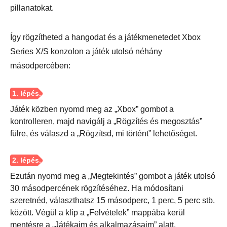
pillanatokat.
Így rögzítheted a hangodat és a játékmenetedet Xbox
Series X/S konzolon a játék utolsó néhány
másodpercében:
Játék közben nyomd meg az „Xbox” gombot a
kontrolleren, majd navigálj a „Rögzítés és megosztás”
fülre, és válaszd a „Rögzítsd, mi történt” lehetőséget.
Ezután nyomd meg a „Megtekintés” gombot a játék utolsó
30 másodpercének rögzítéséhez. Ha módosítani
szeretnéd, választhatsz 15 másodperc, 1 perc, 5 perc stb.
között. Végül a klip a „Felvételek” mappába kerül
mentésre a „Játékaim és alkalmazásaim” alatt.