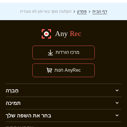
דף הבית
פִּתָרוֹן
הקלטת מסך באייפון לא עובדת
מרכז הורדות
חנות AnyRec
חֶברָה
שלב 3.
תמיכה
בחר את השפה שלך