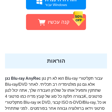
עבור Windows
קנה עכשיו
אחריות להחזר כספי ל-30 יום
הוראות
הוא לא רק נגן Blu-ray עבור תקליטורי
נגן Blu-ray AnyRec
Blu-ray/DVD אלא גם נגן מולטימדיה רב תכליתי. לאחר
שתתקין ותפעיל אותו על שולחן העבודה שלך, אתה יכול לנגן
בצורה חלקה כל סוג של קובץ מדיה כמו סרטוני 4K, סרטונים
מתקליטורי Blu-ray או DVD, קבצי ISO מ-DVD/Blu-ray, או כל
סרטוני וידאו ברזולוציה גבוהה אחר בפורמטים . לפני שתתחיל