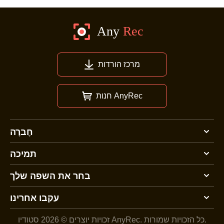
מרכז הורדות
חנות AnyRec
חֶברָה
תמיכה
בחר את השפה שלך
עקבו אחרינו
כל הזכויות שמורות.
זכויות יוצרים © 2026 סטודיו AnyRec.