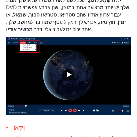
מ ה
שֶׁמַע
לחצן, תוכל לשנות את רצועת השמע שלך אם ל-
DVD שלך יש יותר מרצועה אחת. כמו כן, ישנן ארבע אפשרויות
עבור
ערוץ אודיו
שהם
סטריאו, סטריאו הפוך, שמאל
, או
ימין
. חוץ מזה, אם יש לך רמקול נוסף שמחובר למחשב שלך,
.
אתה יכול גם לעבור אליו דרך
מכשיר אודיו
וִידֵאוֹ