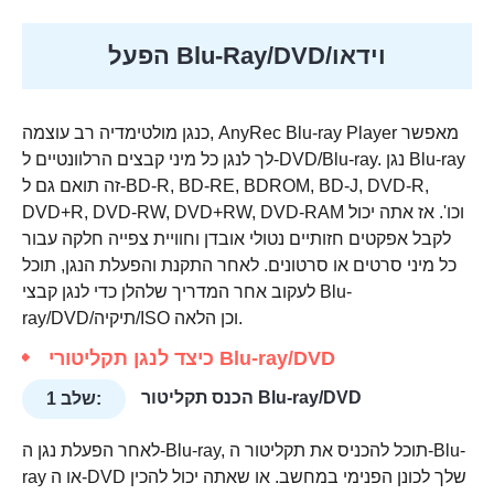
הפעל Blu-Ray/DVD/וידאו
כנגן מולטימדיה רב עוצמה, AnyRec Blu-ray Player מאפשר
לך לנגן כל מיני קבצים הרלוונטיים ל-DVD/Blu-ray. נגן Blu-ray
זה תואם גם ל-BD-R, BD-RE, BDROM, BD-J, DVD-R,
DVD+R, DVD-RW, DVD+RW, DVD-RAM וכו'. אז אתה יכול
לקבל אפקטים חזותיים נטולי אובדן וחוויית צפייה חלקה עבור
כל מיני סרטים או סרטונים. לאחר התקנת והפעלת הנגן, תוכל
לעקוב אחר המדריך שלהלן כדי לנגן קבצי Blu-
ray/DVD/תיקיה/ISO וכן הלאה.
כיצד לנגן תקליטורי Blu-ray/DVD
הכנס תקליטור Blu-ray/DVD
שלב 1:
לאחר הפעלת נגן ה-Blu-ray, תוכל להכניס את תקליטור ה-Blu-
ray או ה-DVD שלך לכונן הפנימי במחשב. או שאתה יכול להכין