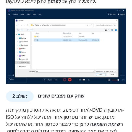
לחצן לייבא.
ray/DVD להפעלה. לחץ על
לִפְתוֹחַ
שחק עם מצבים שונים
שלב 2:
לאחר הטעינה, תראה את הסרטון מתיקיית ה-DVD או קובץ ה-
ISO מתנגן. אם יש יותר מסרטון אחד, אתה יכול ללחוץ על
רשימת השמעה
לחצן כדי לעבור לסרטון אחר. או שאתה יכול
לשנות את מצב ההשמעה. בינתיים, עם לוח הבקרה למטה,