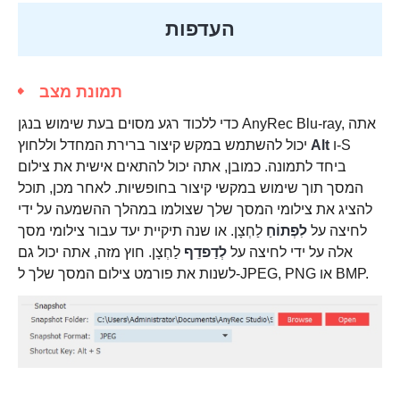
העדפות
תמונת מצב
כדי ללכוד רגע מסוים בעת שימוש בנגן AnyRec Blu-ray, אתה
ו-S
Alt
יכול להשתמש במקש קיצור ברירת המחדל וללחוץ
ביחד לתמונה. כמובן, אתה יכול להתאים אישית את צילום
המסך תוך שימוש במקשי קיצור בחופשיות. לאחר מכן, תוכל
להציג את צילומי המסך שלך שצולמו במהלך ההשמעה על ידי
לחיצה על
לִפְתוֹחַ
לַחְצָן. או שנה תיקיית יעד עבור צילומי מסך
אלה על ידי לחיצה על
לְדַפדֵף
לַחְצָן. חוץ מזה, אתה יכול גם
לשנות את פורמט צילום המסך שלך ל-JPEG, PNG או BMP.