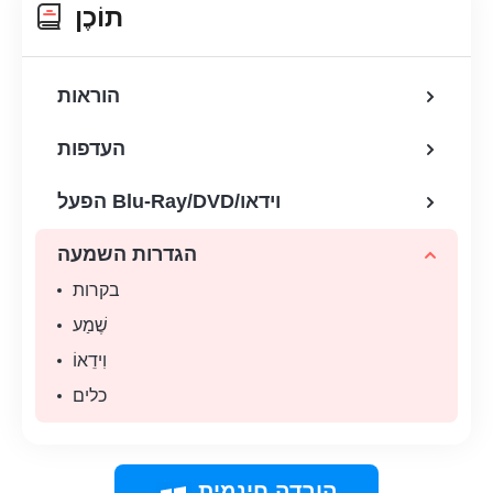
תוֹכֶן
הוראות
העדפות
הפעל Blu-Ray/DVD/וידאו
הגדרות השמעה
בקרות
שֶׁמַע
וִידֵאוֹ
כלים
הורדה חינמית