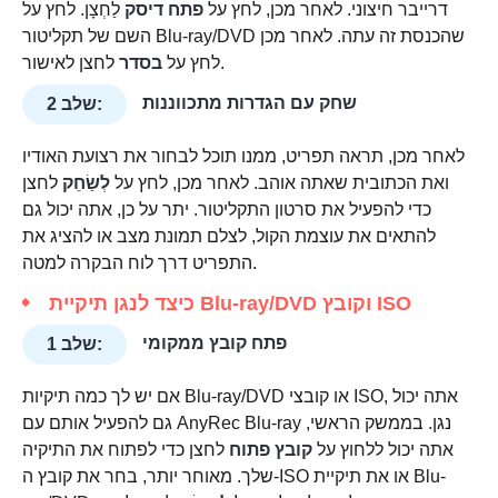
דרייבר חיצוני. לאחר מכן, לחץ על
פתח דיסק
לַחְצָן. לחץ על
השם של תקליטור Blu-ray/DVD שהכנסת זה עתה. לאחר מכן
לחצן לאישור.
לחץ על
בסדר
שחק עם הגדרות מתכווננות
שלב 2:
לאחר מכן, תראה תפריט, ממנו תוכל לבחור את רצועת האודיו
ואת הכתובית שאתה אוהב. לאחר מכן, לחץ על
לְשַׂחֵק
לחצן
כדי להפעיל את סרטון התקליטור. יתר על כן, אתה יכול גם
להתאים את עוצמת הקול, לצלם תמונת מצב או להציג את
התפריט דרך לוח הבקרה למטה.
כיצד לנגן תיקיית Blu-ray/DVD וקובץ ISO
פתח קובץ ממקומי
שלב 1:
אם יש לך כמה תיקיות Blu-ray/DVD או קובצי ISO, אתה יכול
גם להפעיל אותם עם AnyRec Blu-ray נגן. בממשק הראשי,
אתה יכול ללחוץ על
קובץ פתוח
לחצן כדי לפתוח את התיקיה
שלך. מאוחר יותר, בחר את קובץ ה-ISO או את תיקיית Blu-