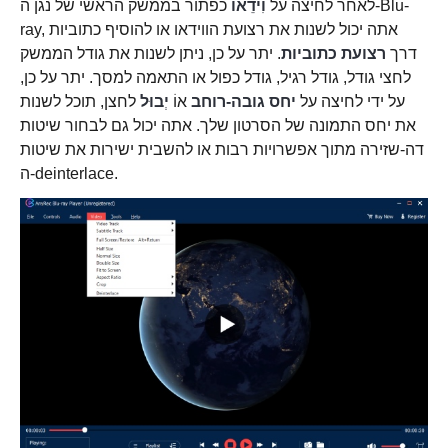
לאחר לחיצה על
וִידֵאוֹ
כפתור בממשק הראשי של נגן ה-Blu-
ray, אתה יכול לשנות את רצועת הווידאו או להוסיף כתוביות
דרך
רצועת כתוביות
. יתר על כן, ניתן לשנות את גודל הממשק
לחצי גודל, גודל רגיל, גודל כפול או התאמה למסך. יתר על כן,
על ידי לחיצה על
יחס גובה-רוחב
אוֹ
יְבוּל
לחצן, תוכל לשנות
את יחס התמונה של הסרטון שלך. אתה יכול גם לבחור שיטות
דה-שזירה מתוך אפשרויות רבות או להשבית ישירות את שיטות
ה-deinterlace.