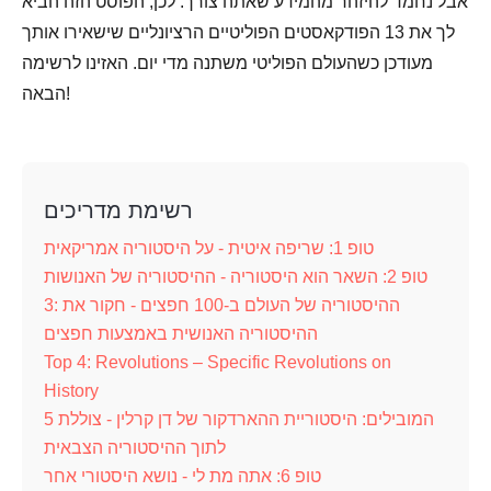
אבל נחמד להיזהר מהמידע שאתה צורך. לכן, הפוסט הזה הביא
לך את 13 הפודקאסטים הפוליטיים הרציונליים שישאירו אותך
מעודכן כשהעולם הפוליטי משתנה מדי יום. האזינו לרשימה
הבאה!
רשימת מדריכים
טופ 1: שריפה איטית - על היסטוריה אמריקאית
טופ 2: השאר הוא היסטוריה - ההיסטוריה של האנושות
3: ההיסטוריה של העולם ב-100 חפצים - חקור את
ההיסטוריה האנושית באמצעות חפצים
Top 4: Revolutions – Specific Revolutions on
History
5 המובילים: היסטוריית ההארדקור של דן קרלין - צוללת
לתוך ההיסטוריה הצבאית
טופ 6: אתה מת לי - נושא היסטורי אחר