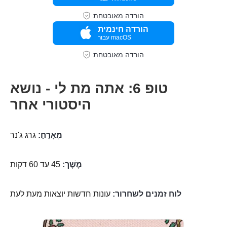
הורדה מאובטחת
הורדה חינמית
עבור macOS
הורדה מאובטחת
טופ 6: אתה מת לי - נושא
היסטורי אחר
מְאָרֵחַ:
גרג ג'נר
מֶשֶׁך:
45 עד 60 דקות
לוח זמנים לשחרור:
עונות חדשות יוצאות מעת לעת