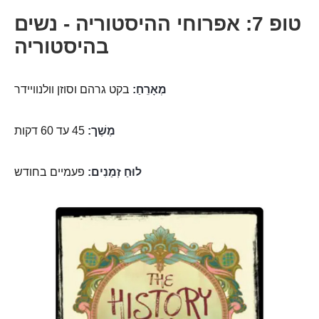
טופ 7: אפרוחי ההיסטוריה - נשים
בהיסטוריה
מְאָרֵחַ:
בקט גרהם וסוזן וולנוויידר
מֶשֶׁך:
45 עד 60 דקות
לוּחַ זְמַנִים:
פעמיים בחודש