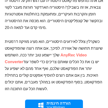
אם אתה מחפש פודקאסט היסטוריה עם דגש חזק על היסטוריה
צבאית, אז זה בשבילך! היסטוריה הארדקור חורגת מעבר לקווי
הזמן והקרבות העיקריים, ומתעמקת בהחלטות אסטרטגיות
ובהקשר של קונפליקטים היסטוריים. הוא מכסה את ההיסטוריה
מימי קדם ועד למאה ה-20.
כשקרלין צולל לאירועים היסטוריים, הוא מציג מוזיקה דרמטית
שיוצרת תחושה של אווירה. לפיכך, אם אתה רוצה שהפודקאסט
AnyRec Video
שלך יישמע טוב יותר ככה, השתמש
יש בו את כל הכלים שאתם צריכים כדי לשפר עוד
Converter
יותר את הפודקאסט שלכם, ואף אחד מהם לא ישפיע על
האיכות. בין אם אתם רוצים להוסיף אפקטים קוליים בתחילת
הפודקאסט, בסוף הפודקאסט או במהלך מעברים, אתם יכולים
לעשות הכל עם התוכנה הזו.
הורדה חינמית
עבור Windows