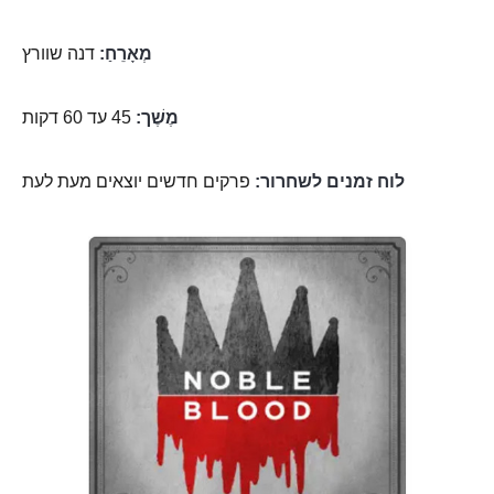
מְאָרֵחַ:
דנה שוורץ
מֶשֶׁך:
45 עד 60 דקות
לוח זמנים לשחרור:
פרקים חדשים יוצאים מעת לעת