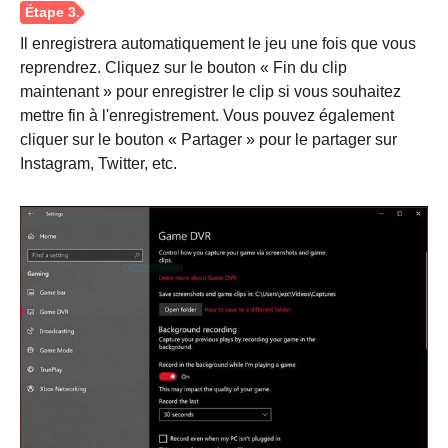
Il enregistrera automatiquement le jeu une fois que vous
reprendrez. Cliquez sur le bouton « Fin du clip
maintenant » pour enregistrer le clip si vous souhaitez
mettre fin à l'enregistrement. Vous pouvez également
cliquer sur le bouton « Partager » pour le partager sur
Instagram, Twitter, etc.