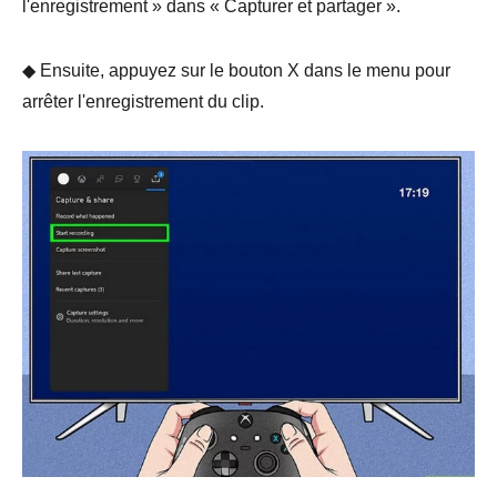
l'enregistrement » dans « Capturer et partager ».
◆ Ensuite, appuyez sur le bouton X dans le menu pour
arrêter l'enregistrement du clip.