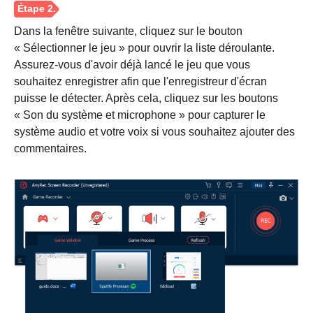
Dans la fenêtre suivante, cliquez sur le bouton
« Sélectionner le jeu » pour ouvrir la liste déroulante.
Assurez-vous d'avoir déjà lancé le jeu que vous
souhaitez enregistrer afin que l'enregistreur d'écran
puisse le détecter. Après cela, cliquez sur les boutons
« Son du système et microphone » pour capturer le
système audio et votre voix si vous souhaitez ajouter des
commentaires.