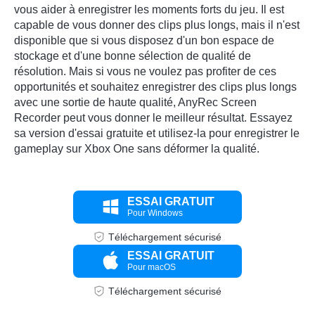
vous aider à enregistrer les moments forts du jeu. Il est
capable de vous donner des clips plus longs, mais il n'est
disponible que si vous disposez d'un bon espace de
stockage et d'une bonne sélection de qualité de
résolution. Mais si vous ne voulez pas profiter de ces
opportunités et souhaitez enregistrer des clips plus longs
avec une sortie de haute qualité,
AnyRec Screen
Recorder
peut vous donner le meilleur résultat. Essayez
sa version d'essai gratuite et utilisez-la pour enregistrer le
gameplay sur Xbox One sans déformer la qualité.
ESSAI GRATUIT
Pour Windows
Téléchargement sécurisé
ESSAI GRATUIT
Pour macOS
Téléchargement sécurisé