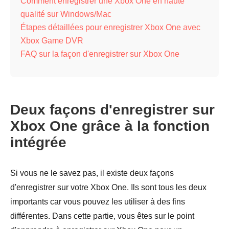
Comment enregistrer une Xbox One en haute
qualité sur Windows/Mac
Étapes détaillées pour enregistrer Xbox One avec
Xbox Game DVR
FAQ sur la façon d'enregistrer sur Xbox One
Deux façons d'enregistrer sur
Xbox One grâce à la fonction
intégrée
Si vous ne le savez pas, il existe deux façons
d'enregistrer sur votre Xbox One. Ils sont tous les deux
importants car vous pouvez les utiliser à des fins
différentes. Dans cette partie, vous êtes sur le point