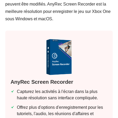
peuvent être modifiés. AnyRec Screen Recorder est la
meilleure résolution pour enregistrer le jeu sur Xbox One
sous Windows et macOS.
AnyRec Screen Recorder
Capturez les activités à l'écran dans la plus
haute résolution sans interface compliquée.
Offrez plus d'options d'enregistrement pour les
tutoriels, l'audio, les réunions d'affaires et