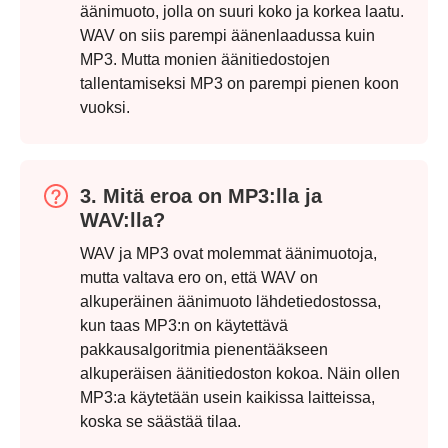
tallentamiseen. Koska se on pakkaamatonta
häviötöntä ääntä, se vie vähän tilaa
laitteellesi.
2. Mikä on parempi laatu, WAV
vai MP3?
Kuten aiemmin mainittiin, WAV on häviötön
äänimuoto, jolla on suuri koko ja korkea laatu.
WAV on siis parempi äänenlaadussa kuin
MP3. Mutta monien äänitiedostojen
Vaihe 1.
tallentamiseksi MP3 on parempi pienen koon
vuoksi.
3. Mitä eroa on MP3:lla ja
WAV:lla?