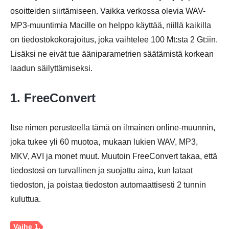
osoitteiden siirtämiseen. Vaikka verkossa olevia WAV-
MP3-muuntimia Macille on helppo käyttää, niillä kaikilla
on tiedostokokorajoitus, joka vaihtelee 100 Mt:sta 2 Gt:iin.
Lisäksi ne eivät tue ääniparametrien säätämistä korkean
laadun säilyttämiseksi.
1. FreeConvert
Vaihe 3.
Itse nimen perusteella tämä on ilmainen online-muunnin,
joka tukee yli 60 muotoa, mukaan lukien WAV, MP3,
MKV, AVI ja monet muut. Muutoin FreeConvert takaa, että
tiedostosi on turvallinen ja suojattu aina, kun lataat
tiedoston, ja poistaa tiedoston automaattisesti 2 tunnin
kuluttua.