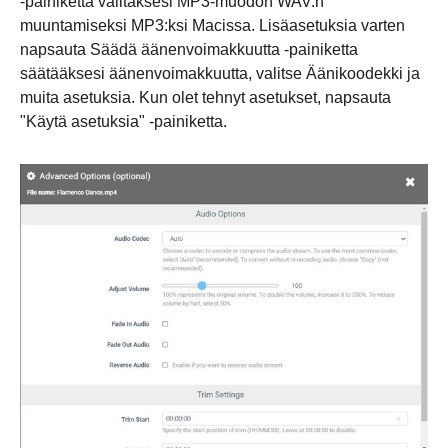
-painiketta valitaksesi MP3-muodon WAV:n
muuntamiseksi MP3:ksi Macissa. Lisäasetuksia varten
napsauta Säädä äänenvoimakkuutta -painiketta
säätääksesi äänenvoimakkuutta, valitse Äänikoodekki ja
muita asetuksia. Kun olet tehnyt asetukset, napsauta
"Käytä asetuksia" -painiketta.