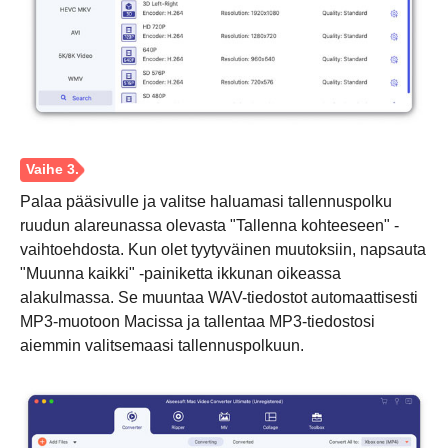
Vaihe 2.
Palaa pääsivulle ja valitse haluamasi tallennuspolku
ruudun alareunassa olevasta "Tallenna kohteeseen" -
vaihtoehdosta. Kun olet tyytyväinen muutoksiin, napsauta
"Muunna kaikki" -painiketta ikkunan oikeassa
alakulmassa. Se muuntaa WAV-tiedostot automaattisesti
MP3-muotoon Macissa ja tallentaa MP3-tiedostosi
aiemmin valitsemaasi tallennuspolkuun.