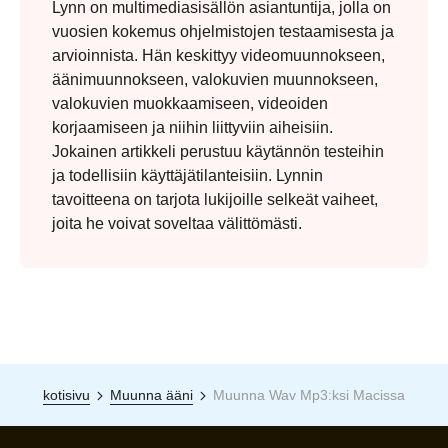
Tietoja kirjoittajastamme
Lynn Hu
Lynn on multimediasisällön asiantuntija, jolla on
vuosien kokemus ohjelmistojen testaamisesta ja
arvioinnista. Hän keskittyy videomuunnokseen,
äänimuunnokseen, valokuvien muunnokseen,
valokuvien muokkaamiseen, videoiden
korjaamiseen ja niihin liittyviin aiheisiin.
Jokainen artikkeli perustuu käytännön testeihin
ja todellisiin käyttäjätilanteisiin. Lynnin
tavoitteena on tarjota lukijoille selkeät vaiheet,