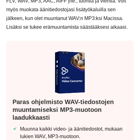
FLV, WAV, MP3, AAC, AIFF jne., tuontia ja vientiä. Voit
myös muokata äänitiedostojasi lisätyökaluilla sen
jälkeen, kun olet muuntanut WAV:n MP3:ksi Macissa.
Lisäksi se tukee erämuuntamista säästääksesi aikaasi.
Paras ohjelmisto WAV-tiedostojen
muuntamiseksi MP3-muotoon
laadukkaasti
Muunna kaikki video- ja äänitiedostot, mukaan
lukien WAV, MP3-muotoon.