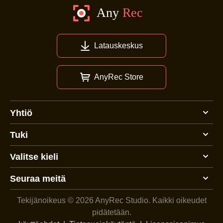
joita he voivat soveltaa välittömästi.
kotisivu
Muunna ääni
Muunna Wav Mp3:ksi Macissa
Latauskeskus
AnyRec Store