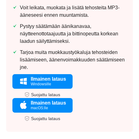
Voit leikata, muokata ja lisätä tehosteita MP3-
ääneseesi ennen muuntamista.
Pystyy säätämään äänikanavaa,
näytteenottotaajuutta ja bittinopeutta korkean
laadun säilyttämiseksi.
Tarjoa muita muokkaustyökaluja tehosteiden
lisäämiseen, äänenvoimakkuuden säätämiseen
jne.
Ilmainen lataus
Windowsille
Suojattu lataus
Ilmainen lataus
macOS:lle
Suojattu lataus