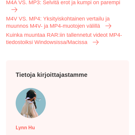
AnyRec Video Converter. Jos tämä artikkeli auttaa sinua,
jaa se ystävällesi tai sosiaalisessa mediassa auttaaksesi
muita.
Aiheeseen liittyvä artikkeli
Ero MP3:n ja MP4:n välillä? Kumpi on parempi?
M4A VS. MP3: Selvitä erot ja kumpi on parempi
M4V VS. MP4: Yksityiskohtainen vertailu ja
muunnos M4V- ja MP4-muotojen välillä
Kuinka muuntaa RAR:iin tallennetut videot MP4-
tiedostoiksi Windowsissa/Macissa