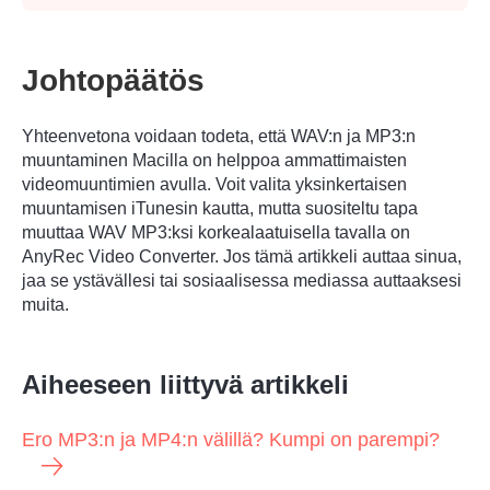
WAV ja MP3 ovat molemmat äänimuotoja,
mutta valtava ero on, että WAV on
alkuperäinen äänimuoto lähdetiedostossa,
kun taas MP3:n on käytettävä
pakkausalgoritmia pienentääkseen
alkuperäisen äänitiedoston kokoa. Näin ollen
MP3:a käytetään usein kaikissa laitteissa,
koska se säästää tilaa.
Johtopäätös
Vaihe 2.
Yhteenvetona voidaan todeta, että WAV:n ja MP3:n
muuntaminen Macilla on helppoa ammattimaisten
videomuuntimien avulla. Voit valita yksinkertaisen
muuntamisen iTunesin kautta, mutta suositeltu tapa
muuttaa WAV MP3:ksi korkealaatuisella tavalla on