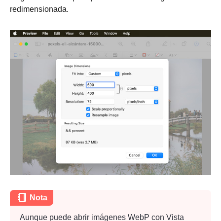
Etapa 4.
redimensionada.
Paso 5.
Paso 5.
Nota
Aunque puede abrir imágenes WebP con Vista