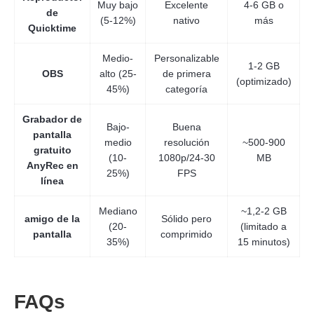
Muy bajo
Excelente
4-6 GB o
de
(5-12%)
nativo
más
Quicktime
Medio-
Personalizable
1-2 GB
OBS
alto (25-
de primera
(optimizado)
45%)
categoría
Grabador de
Bajo-
Buena
pantalla
medio
resolución
~500-900
gratuito
(10-
1080p/24-30
MB
AnyRec en
25%)
FPS
línea
Mediano
~1,2-2 GB
amigo de la
Sólido pero
(20-
(limitado a
pantalla
comprimido
35%)
15 minutos)
FAQs