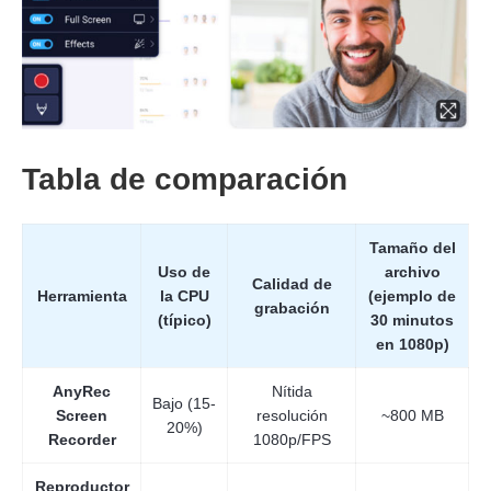
Tabla de comparación
Tamaño del
Uso de
archivo
Calidad de
Herramienta
la CPU
(ejemplo de
grabación
(típico)
30 minutos
en 1080p)
AnyRec
Nítida
Bajo (15-
Screen
resolución
~800 MB
20%)
Recorder
1080p/FPS
Reproductor