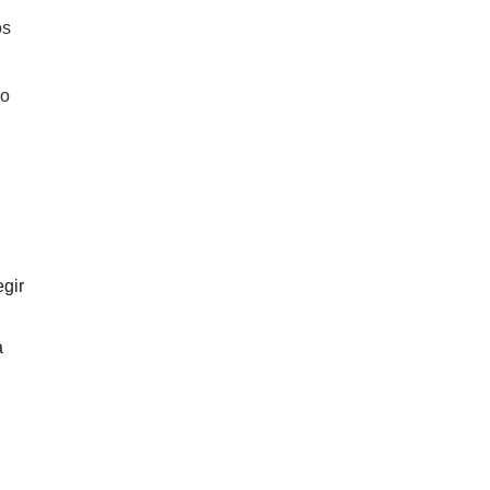
os
 o
gir
a