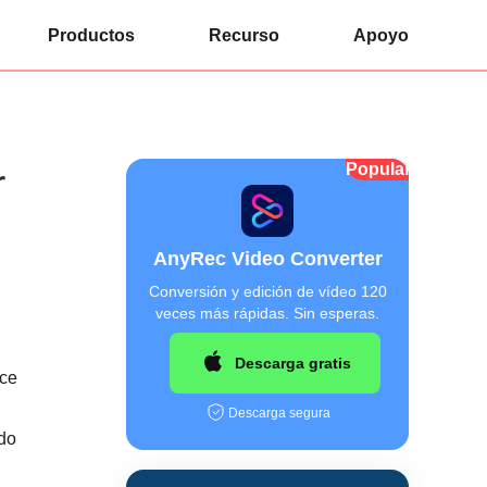
Productos
Recurso
Apoyo
Popular
r
AnyRec Video Converter
Conversión y edición de vídeo 120
veces más rápidas. Sin esperas.
Descarga gratis
ace
Descarga segura
ado