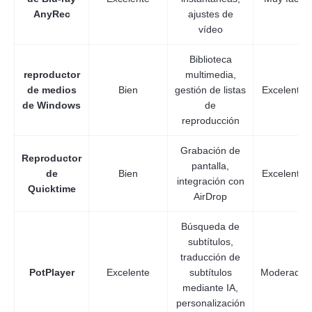
AnyRec
ajustes de
vídeo
Biblioteca
reproductor
multimedia,
de medios
Bien
gestión de listas
Excelente
de Windows
de
reproducción
Grabación de
Reproductor
pantalla,
de
Bien
Excelente
integración con
Quicktime
AirDrop
Búsqueda de
subtítulos,
traducción de
PotPlayer
Excelente
subtítulos
Moderado
mediante IA,
personalización